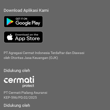
Download Aplikasi Kami
PT Agregasi Cermat Indonesia
Terdaftar dan Diawasi
oleh Otoritas Jasa Keuangan (OJK)
Didukung oleh
PT Cermati Pialang Asuransi
KEP-596/PD.02/2025
Didukung oleh