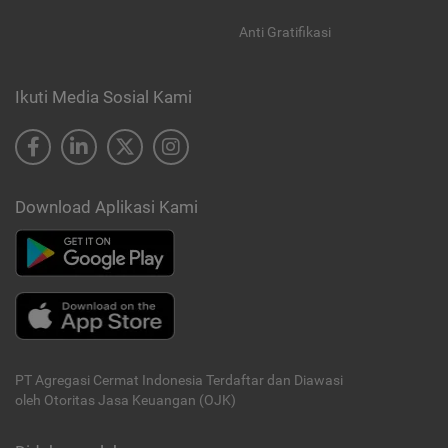
Anti Gratifikasi
Ikuti Media Sosial Kami
Download Aplikasi Kami
PT Agregasi Cermat Indonesia
Terdaftar dan Diawasi
oleh Otoritas Jasa Keuangan (OJK)