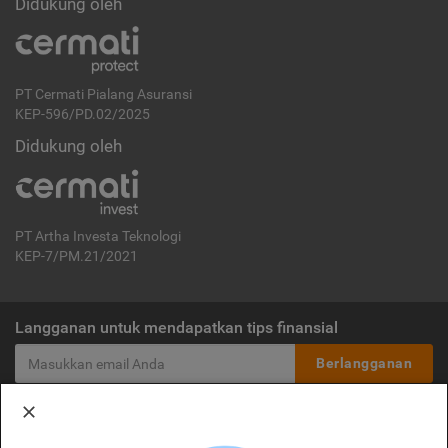
Didukung oleh
PT Cermati Pialang Asuransi
KEP-596/PD.02/2025
Didukung oleh
PT Artha Investa Teknologi
KEP-7/PM.21/2021
Langganan untuk mendapatkan tips finansial
Berlangganan
Disclaimer:
Cermati merupakan penyelenggara agregasi jasa keuangan yang terdaftar di