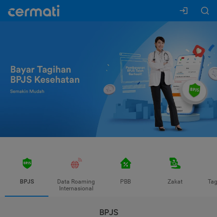
BPJS
Data Roaming
PBB
Zakat
Tag
Internasional
BPJS