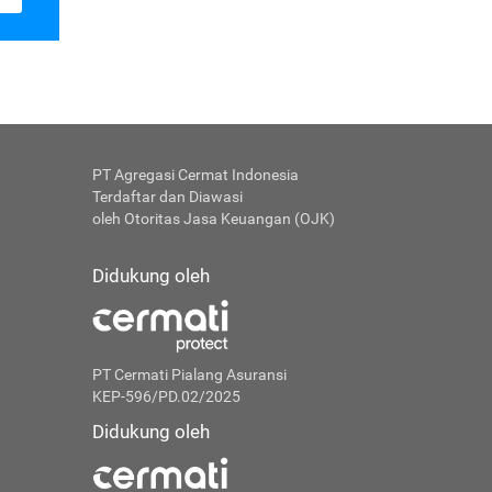
PT Agregasi Cermat Indonesia
Terdaftar dan Diawasi
oleh Otoritas Jasa Keuangan (OJK)
Didukung oleh
PT Cermati Pialang Asuransi
KEP-596/PD.02/2025
Didukung oleh