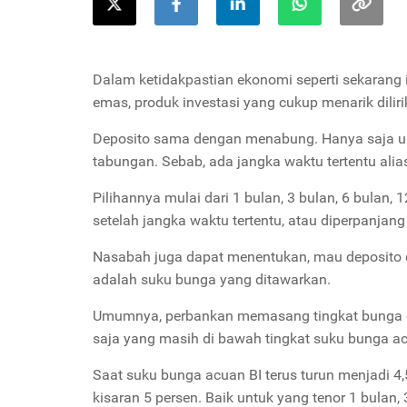
Dalam ketidakpastian ekonomi seperti sekarang i
emas, produk investasi yang cukup menarik diliri
Deposito sama dengan menabung. Hanya saja uang
tabungan. Sebab, ada jangka waktu tertentu alia
Pilihannya mulai dari 1 bulan, 3 bulan, 6 bulan, 
setelah jangka waktu tertentu, atau diperpanjang
Nasabah juga dapat menentukan, mau deposito d
adalah suku bunga yang ditawarkan.
Umumnya, perbankan memasang tingkat bunga d
saja yang masih di bawah tingkat suku bunga ac
Saat suku bunga acuan BI terus turun menjadi 4,
kisaran 5 persen. Baik untuk yang tenor 1 bulan