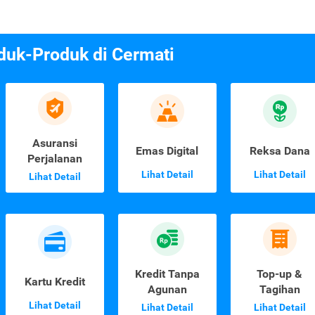
duk-Produk di Cermati
Asuransi
Emas Digital
Reksa Dana
Perjalanan
Lihat Detail
Lihat Detail
Lihat Detail
Kredit Tanpa
Top-up &
Kartu Kredit
Agunan
Tagihan
Lihat Detail
Lihat Detail
Lihat Detail