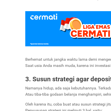
Berhemat untuk jangka waktu lama demi mengeca
Saat usia Anda masih muda, karena ini investa
3. Susun strategi agar deposit
Namanya hidup, ada saja kebutuhannya. Terkada
Atau tiba-tiba godaan belanja menghampiri, seh
Oleh karena itu, coba buat atau susun strategi j
Penyusunan strategi ini meliputi 3 hal, yaitu: