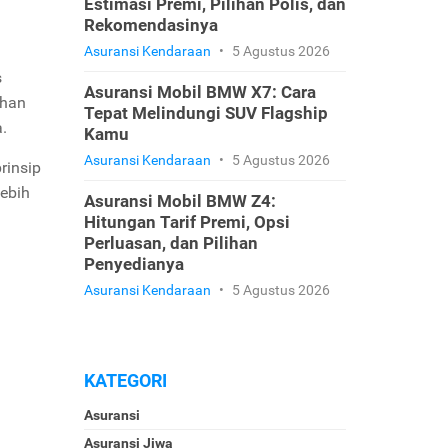
Estimasi Premi, Pilihan Polis, dan
Rekomendasinya
Asuransi Kendaraan
•
5 Agustus 2026
s
Asuransi Mobil BMW X7: Cara
ihan
Tepat Melindungi SUV Flagship
a.
Kamu
Asuransi Kendaraan
•
5 Agustus 2026
rinsip
ebih
Asuransi Mobil BMW Z4:
Hitungan Tarif Premi, Opsi
Perluasan, dan Pilihan
Penyedianya
Asuransi Kendaraan
•
5 Agustus 2026
KATEGORI
Asuransi
Asuransi Jiwa