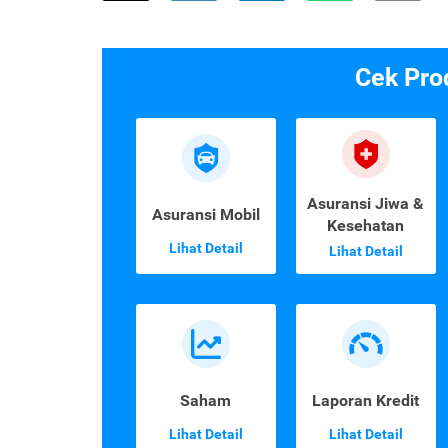
Cek Pro
Asuransi Jiwa &
Asuransi Mobil
Kesehatan
Lihat Detail
Lihat Detail
Saham
Laporan Kredit
Lihat Detail
Lihat Detail