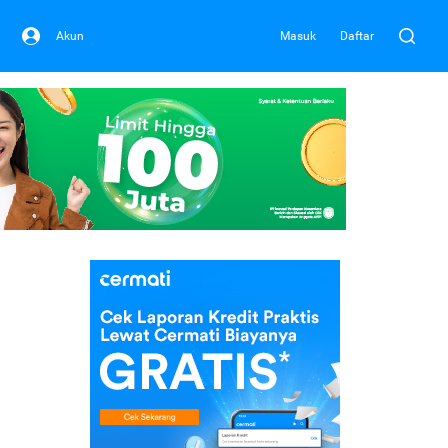
Akun
Masuk
Daftar