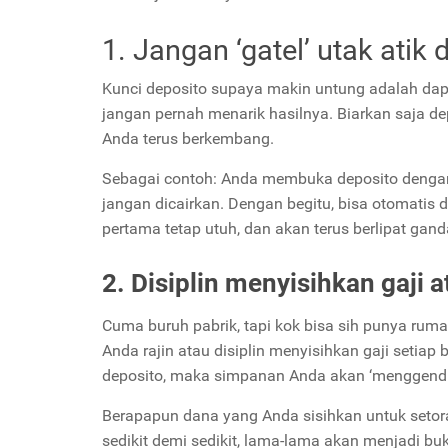
1. Jangan ‘gatel’ utak atik
Kunci deposito supaya makin untung adalah dapa
jangan pernah menarik hasilnya. Biarkan saja 
Anda terus berkembang.
Sebagai contoh: Anda membuka deposito dengan s
jangan dicairkan. Dengan begitu, bisa otomatis 
pertama tetap utuh, dan akan terus berlipat gand
2. Disiplin menyisihkan gaji 
Cuma buruh pabrik, tapi kok bisa sih punya ruma
Anda rajin atau disiplin menyisihkan gaji setiap 
deposito, maka simpanan Anda akan ‘menggendut,
Berapapun dana yang Anda sisihkan untuk setora
sedikit demi sedikit, lama-lama akan menjadi bu