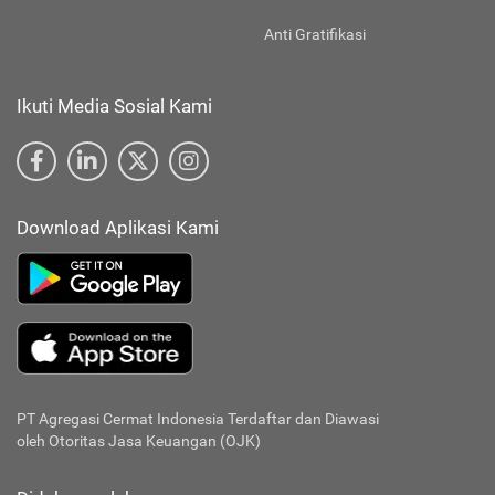
Anti Gratifikasi
Ikuti Media Sosial Kami
Download Aplikasi Kami
PT Agregasi Cermat Indonesia
Terdaftar dan Diawasi
oleh Otoritas Jasa Keuangan (OJK)