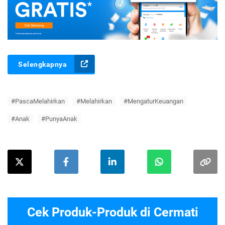
Selengkapnya
#PascaMelahirkan
#Melahirkan
#MengaturKeuangan
#Anak
#PunyaAnak
Cek Produk-Produk di Cermati