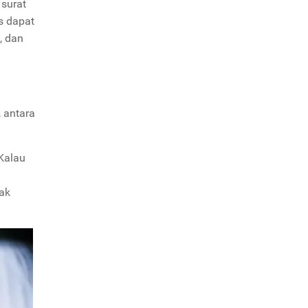
 surat
s dapat
, dan
 antara
 Kalau
hak