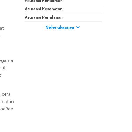
Asuransi Kendaraan
Asuransi Kesehatan
Asuransi Perjalanan
Selengkapnya
at
.
 Agama
gat.
t
 cerai
um atau
a
online
.