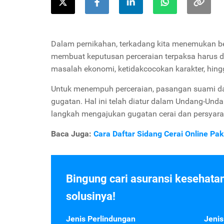
Dalam pernikahan, terkadang kita menemukan b
membuat keputusan perceraian terpaksa harus d
masalah ekonomi, ketidakcocokan karakter, hing
Untuk menempuh perceraian, pasangan suami da
gugatan. Hal ini telah diatur dalam Undang-Und
langkah mengajukan gugatan cerai dan persyara
Baca Juga:
Cara Daftar Sidang Cerai Online Pak
Bingung cari asuransi kesehata
solusinya!
Jenis Perlindungan
Jenis