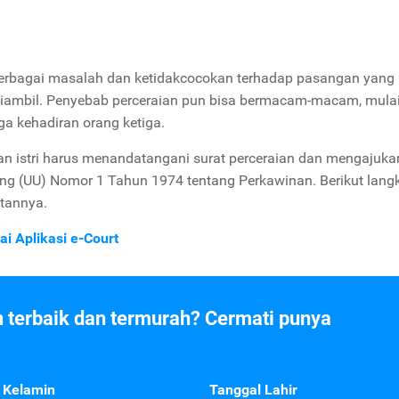
erbagai masalah dan ketidakcocokan terhadap pasangan yang
iambil. Penyebab perceraian pun bisa bermacam-macam, mulai
ga kehadiran orang ketiga.
n istri harus menandatangani surat perceraian dan mengajuka
ang (UU) Nomor 1 Tahun 1974 tentang Perkawinan. Berikut lang
tannya.
ai Aplikasi e-Court
n terbaik dan termurah? Cermati punya
 Kelamin
Tanggal Lahir