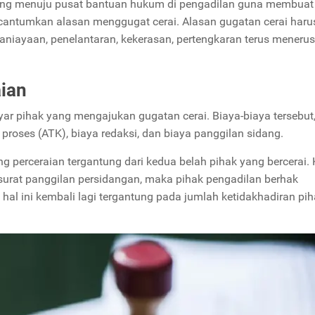
gsung menuju pusat bantuan hukum di pengadilan guna membuat
ncantumkan alasan menggugat cerai. Alasan gugatan cerai haru
ganiayaan, penelantaran, kekerasan, pertengkaran terus menerus
ian
ar pihak yang mengajukan gugatan cerai. Biaya-biaya tersebut,
a proses (ATK), biaya redaksi, dan biaya panggilan sidang.
g perceraian tergantung dari kedua belah pihak yang bercerai.
surat panggilan persidangan, maka pihak pengadilan berhak
hal ini kembali lagi tergantung pada jumlah ketidakhadiran pi