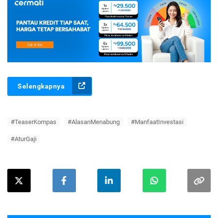
Selengkapnya
#TeaserKompas
#AlasanMenabung
#ManfaatInvestasi
#AturGaji