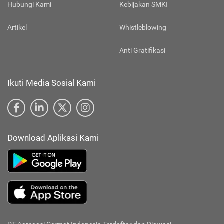
Hubungi Kami
Kebijakan SMKI
Artikel
Whistleblowing
Anti Gratifikasi
Ikuti Media Sosial Kami
Download Aplikasi Kami