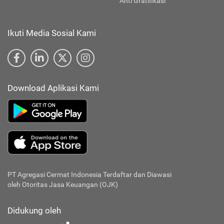
Anti Gratifikasi
Ikuti Media Sosial Kami
Download Aplikasi Kami
PT Agregasi Cermat Indonesia
Terdaftar dan Diawasi
oleh Otoritas Jasa Keuangan (OJK)
Didukung oleh