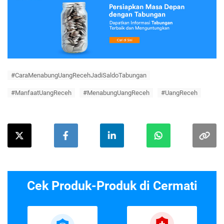
#CaraMenabungUangRecehJadiSaldoTabungan
#ManfaatUangReceh
#MenabungUangReceh
#UangReceh
Cek Produk-Produk di Cermati