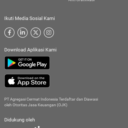
Ikuti Media Sosial Kami
Download Aplikasi Kami
PT Agregasi Cermat Indonesia
Terdaftar dan Diawasi
oleh Otoritas Jasa Keuangan (OJK)
Didukung oleh