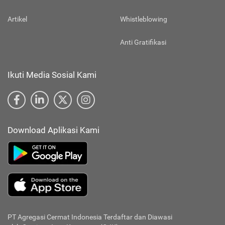
Artikel
Whistleblowing
Anti Gratifikasi
Ikuti Media Sosial Kami
Download Aplikasi Kami
PT Agregasi Cermat Indonesia
Terdaftar dan Diawasi