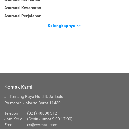
Asuransi Kesehatan
Asuransi Perjalanan
Selengkapnya
Kontak Kami
Jl. Tomang Raya No. 38, Jatipulo
Palmerah, Jakarta Barat 11430
Telepon
:
(021) 40000 312
Jam Kerja
: (Senin-Jumat 9:00-17:00)
Email
:
cs@cermati.com