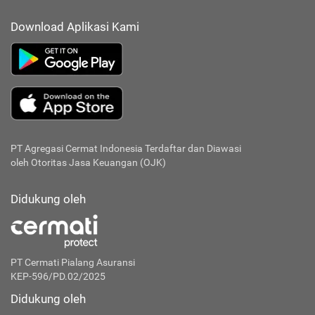
Download Aplikasi Kami
PT Agregasi Cermat Indonesia
Terdaftar dan Diawasi
oleh Otoritas Jasa Keuangan (OJK)
Didukung oleh
PT Cermati Pialang Asuransi
KEP-596/PD.02/2025
Didukung oleh