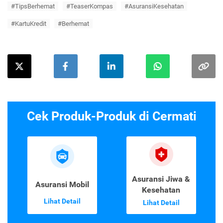
#TipsBerhemat
#TeaserKompas
#AsuransiKesehatan
#KartuKredit
#Berhemat
Cek Produk-Produk di Cermati
Asuransi Jiwa &
Asuransi Mobil
Kesehatan
Lihat Detail
Lihat Detail