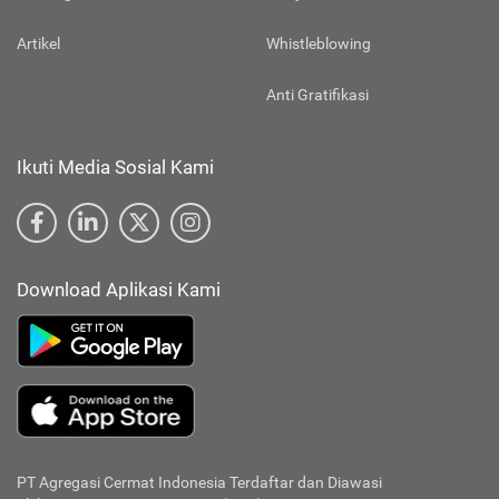
Artikel
Whistleblowing
Anti Gratifikasi
Ikuti Media Sosial Kami
Download Aplikasi Kami
PT Agregasi Cermat Indonesia
Terdaftar dan Diawasi