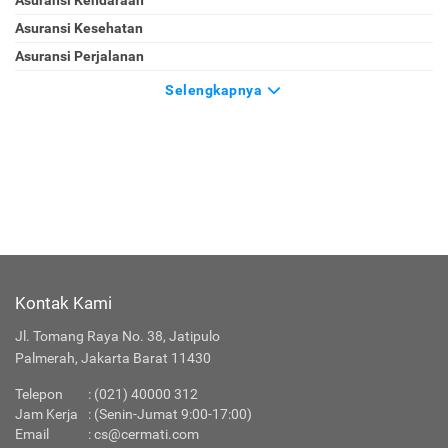
Asuransi Kesehatan
Asuransi Perjalanan
Selengkapnya
Kontak Kami
Jl. Tomang Raya No. 38, Jatipulo
Palmerah, Jakarta Barat 11430
Telepon
:
(021) 40000 312
Jam Kerja
: (Senin-Jumat 9:00-17:00)
Email
:
cs@cermati.com