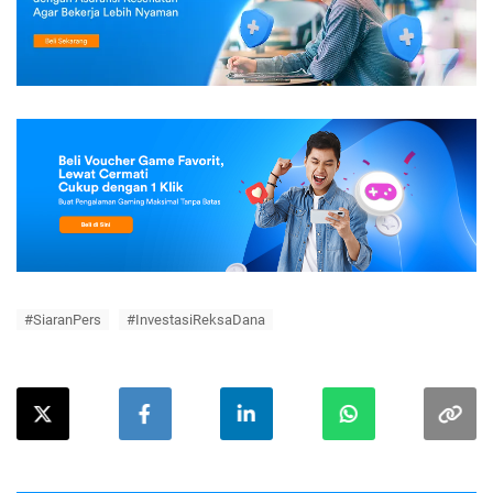
#SiaranPers
#InvestasiReksaDana