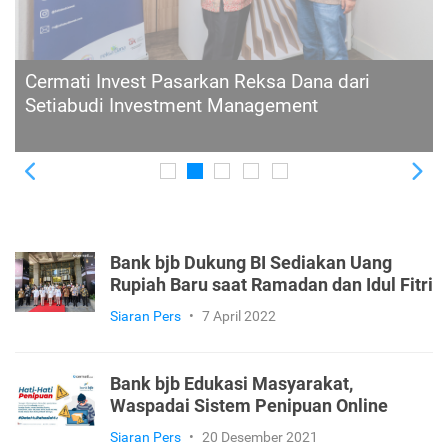
Eastspring Indonesia Jalin Kerjasama dengan
Cermati Invest Permudah Investasi di Reksa
Dana
Previous
Ne
Bank bjb Dukung BI Sediakan Uang
Rupiah Baru saat Ramadan dan Idul Fitri
Siaran Pers
•
7 April 2022
Bank bjb Edukasi Masyarakat,
Waspadai Sistem Penipuan Online
Siaran Pers
•
20 Desember 2021