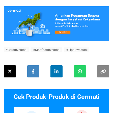
#CaraInvestasi
#ManfaatInvestasi
#TipsInvestasi
Cek Produk-Produk di Cermati