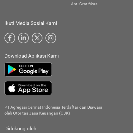
Anti Gratifikasi
Ikuti Media Sosial Kami
Download Aplikasi Kami
PT Agregasi Cermat Indonesia
Terdaftar dan Diawasi
oleh Otoritas Jasa Keuangan (OJK)
Didukung oleh