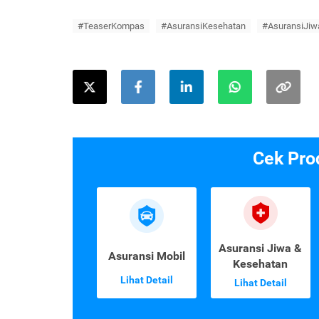
#TeaserKompas
#AsuransiKesehatan
#AsuransiJiw
Cek Pro
Asuransi Jiwa &
Asuransi Mobil
Kesehatan
Lihat Detail
Lihat Detail