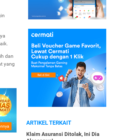
gin
nya
aik.
ih dan
at yang
ARTIKEL TERKAIT
Klaim Asuransi Ditolak, Ini Dia