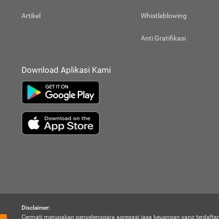
Artikel
Whistleblowing
Anti Gratifikasi
Download Aplikasi Kami
Disclaimer:
Cermati merupakan penyelenggara agregasi jasa keuangan yang terdaftar