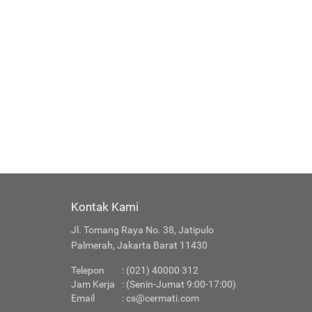
Kontak Kami
Jl. Tomang Raya No. 38, Jatipulo
Palmerah, Jakarta Barat 11430
Telepon
: (021) 40000 312
Jam Kerja
: (Senin-Jumat 9:00-17:00)
Email
:
cs@cermati.com