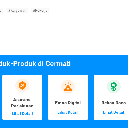
a
#Karyawan
#Pekerja
duk-Produk di Cermati
Asuransi
Emas Digital
Reksa Dana
Perjalanan
Lihat Detail
Lihat Detail
Lihat Detail