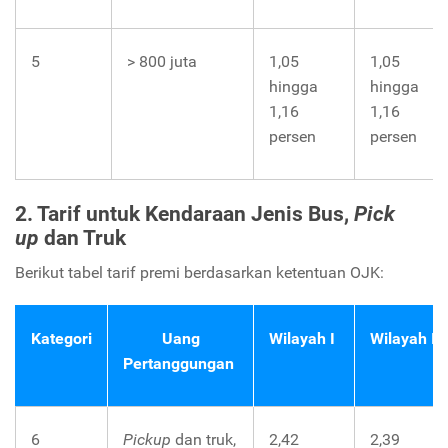
5
> 800 juta
1,05
1,05
hingga
hingga
1,16
1,16
persen
persen
2. Tarif untuk Kendaraan Jenis Bus,
P
ick
up
dan Truk
Berikut tabel tarif premi berdasarkan ketentuan OJK:
Kategori
Uang
Wilayah
I
Wilayah
II
Pertanggungan
6
Pickup
dan truk,
2,42
2,39