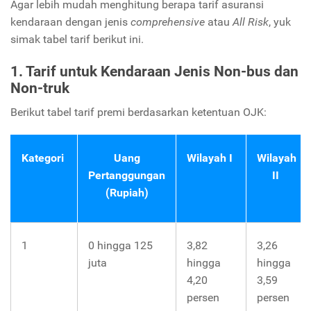
Agar lebih mudah menghitung berapa tarif asuransi
kendaraan dengan jenis
comprehensive
atau
All Risk
, yuk
simak tabel tarif berikut ini.
1. Tarif untuk Kendaraan Jenis Non-bus dan
Non-truk
Berikut tabel tarif premi berdasarkan ketentuan OJK:
Kategori
Uang
Wilayah
I
Wilayah
Pertanggungan
II
(Rupiah)
1
0 hingga 125
3,82
3,26
juta
hingga
hingga
4,20
3,59
persen
persen