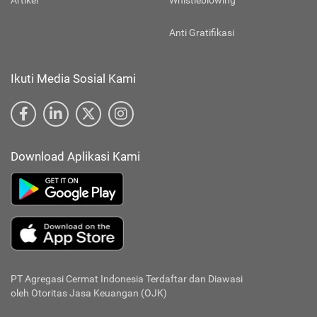
Artikel
Whistleblowing
Anti Gratifikasi
Ikuti Media Sosial Kami
Download Aplikasi Kami
PT Agregasi Cermat Indonesia
Terdaftar dan Diawasi
oleh Otoritas Jasa Keuangan (OJK)