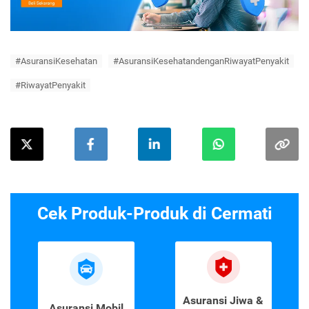
#AsuransiKesehatan
#AsuransiKesehatandenganRiwayatPenyakit
#RiwayatPenyakit
Cek Produk-Produk di Cermati
Asuransi Jiwa &
Asuransi Mobil