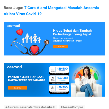
Baca Juga:
7 Cara Alami Mengatasi Masalah Anosmia
Akibat Virus Covid-19
#AsuransiKesehatanSwastaTerbaik
#TeaserKompas