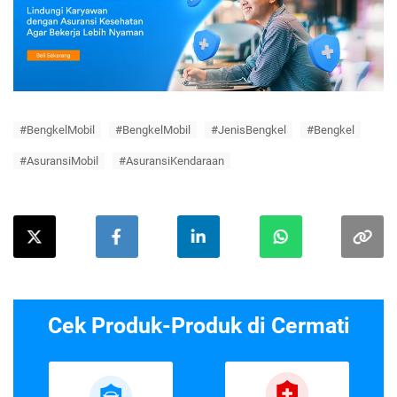
#BengkelMobil
#BengkelMobil
#JenisBengkel
#Bengkel
#AsuransiMobil
#AsuransiKendaraan
Cek Produk-Produk di Cermati