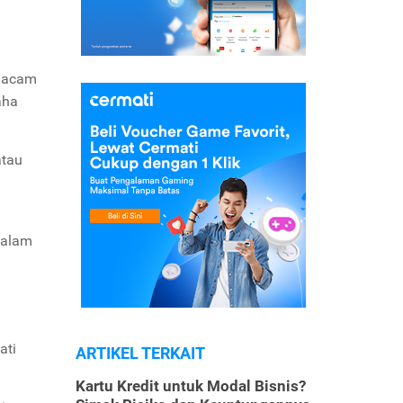
emacam
aha
atau
dalam
ati
ARTIKEL TERKAIT
Kartu Kredit untuk Modal Bisnis?