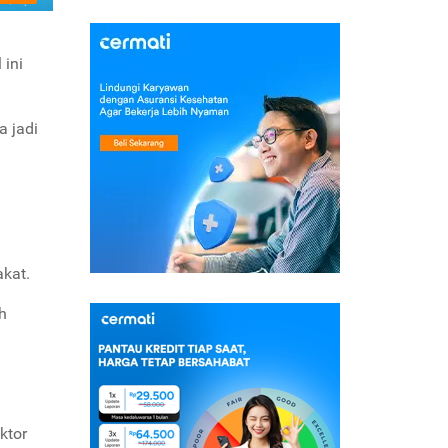
 ini
a jadi
kat.
h
ktor