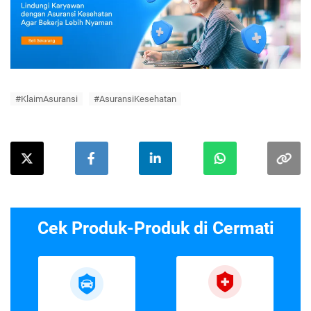
#KlaimAsuransi
#AsuransiKesehatan
Cek Produk-Produk di Cermati