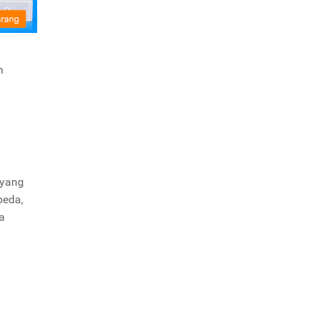
n
 yang
beda,
a