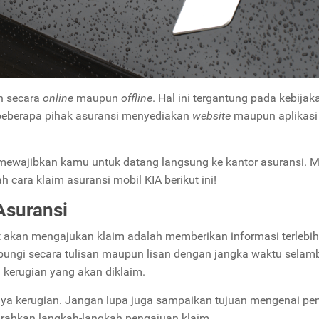
n secara
online
maupun
offline
. Hal ini tergantung pada kebijak
 beberapa pihak asuransi menyediakan
website
maupun aplikasi
mewajibkan kamu untuk datang langsung ke kantor asuransi. M
cara klaim asuransi mobil KIA berikut ini!
Asuransi
t akan mengajukan klaim adalah memberikan informasi terlebih
ungi secara tulisan maupun lisan dengan jangka waktu selamb
a kerugian yang akan diklaim.
dinya kerugian. Jangan lupa juga sampaikan tujuan mengenai pe
arahkan langkah-langkah pengajuan klaim.