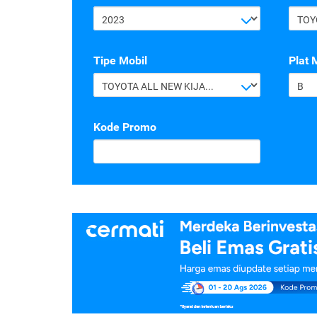
2023
TOY
Tipe Mobil
Plat 
TOYOTA ALL NEW KIJANG INNOVA G 2.4 A/T DIESEL
B
Kode Promo