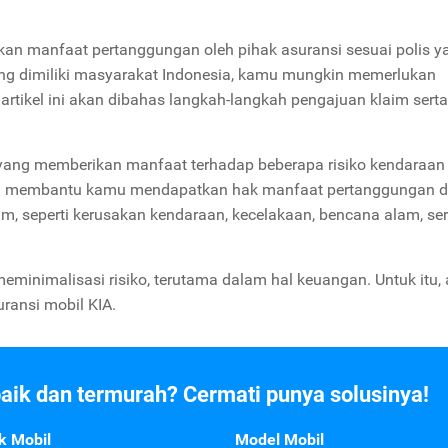
an manfaat pertanggungan oleh pihak asuransi sesuai polis y
rang dimiliki masyarakat Indonesia, kamu mungkin memerlukan
 artikel ini akan dibahas langkah-langkah pengajuan klaim serta
yang memberikan manfaat terhadap beberapa risiko kendaraan
akan membantu kamu mendapatkan hak manfaat pertanggungan d
aim, seperti kerusakan kendaraan, kecelakaan, bencana alam, ser
inimalisasi risiko, terutama dalam hal keuangan. Untuk itu, a
uransi mobil KIA.
baik dan termurah? Cermati punya solusinya!
k Mobil
Model Mobil