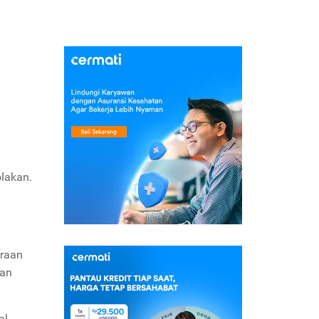
olakan.
araan
kan
al