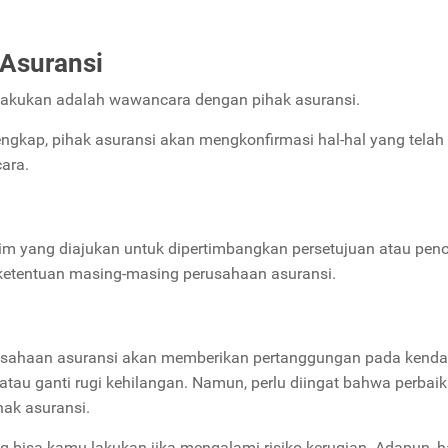
Asuransi
 lakukan adalah wawancara dengan pihak asuransi.
engkap, pihak asuransi akan mengkonfirmasi hal-hal yang telah
ara.
aim yang diajukan untuk dipertimbangkan persetujuan atau pen
 ketentuan masing-masing perusahaan asuransi.
erusahaan asuransi akan memberikan pertanggungan pada kend
tau ganti rugi kehilangan. Namun, perlu diingat bahwa perbai
hak asuransi.
g bisa kamu lakukan jika mengalami risiko kerugian. Adapun, h