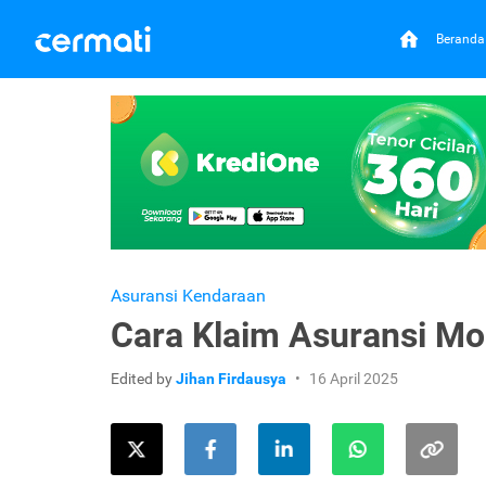
Beranda
Asuransi Kendaraan
Cara Klaim Asuransi M
Edited by
Jihan Firdausya
16 April 2025