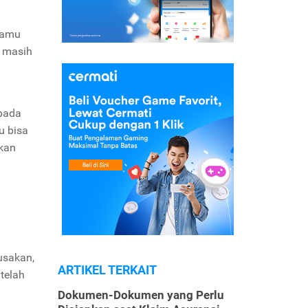
 kamu
, masih
 pada
u bisa
kan
usakan,
ARTIKEL TERKAIT
telah
Dokumen-Dokumen yang Perlu