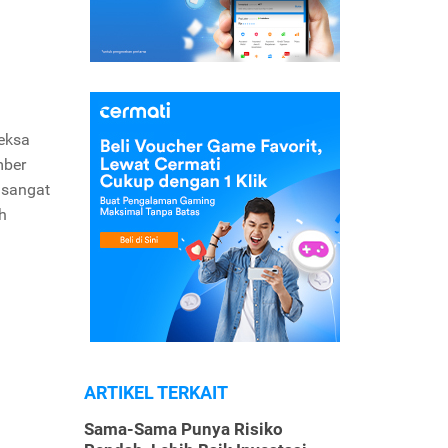
eksa
mber
 sangat
h
ARTIKEL TERKAIT
Sama-Sama Punya Risiko