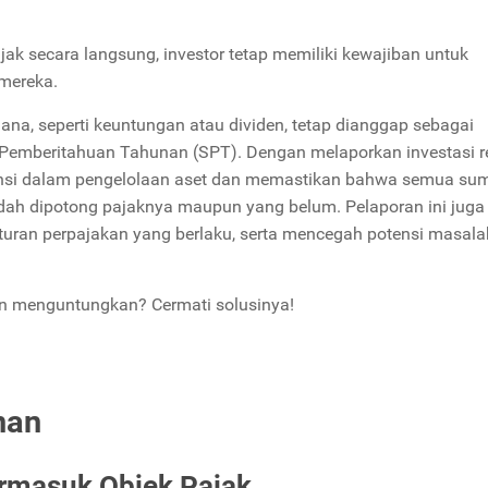
k secara langsung, investor tetap memiliki kewajiban untuk
 mereka.
dana, seperti keuntungan atau dividen, tetap dianggap sebagai
 Pemberitahuan Tahunan (SPT). Dengan melaporkan investasi r
ansi dalam pengelolaan aset dan memastikan bahwa semua su
udah dipotong pajaknya maupun yang belum. Pelaporan ini juga
turan perpajakan yang berlaku, serta mencegah potensi masala
an menguntungkan? Cermati solusinya!
nan
ermasuk Objek Pajak