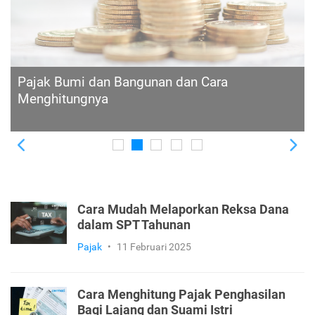
Apa Fungsi dan Manfaat Memiliki NPWP? Cek
di Sini
Previous
Ne
Cara Mudah Melaporkan Reksa Dana
dalam SPT Tahunan
Pajak
•
11 Februari 2025
Cara Menghitung Pajak Penghasilan
Bagi Lajang dan Suami Istri