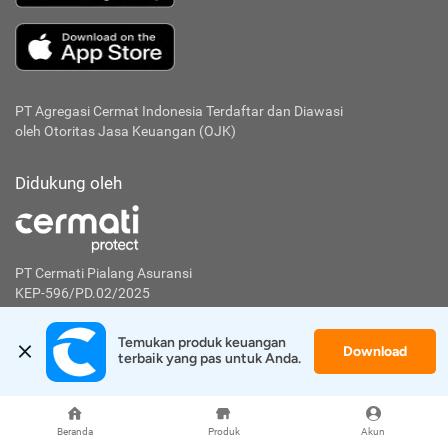
PT Agregasi Cermat Indonesia
Terdaftar dan Diawasi
oleh Otoritas Jasa Keuangan (OJK)
Didukung oleh
PT Cermati Pialang Asuransi
KEP-596/PD.02/2025
Didukung oleh
Temukan produk keuangan 
Download
terbaik yang pas untuk Anda.
PT Artha Investa Teknologi
Beranda
Produk
Akun
KEP-7/PM.21/2021