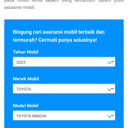
pada mobil Anda seperti yang tercantum dalam polis
asuransi mobil.
Bingung cari asuransi mobil terbaik dan
termurah? Cermati punya solusinya!
Tahun Mobil
2023
Merek Mobil
TOYOTA
Model Mobil
TOYOTA INNOVA