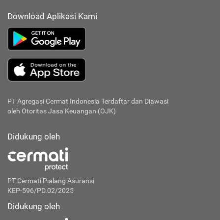
Download Aplikasi Kami
PT Agregasi Cermat Indonesia
Terdaftar dan Diawasi
oleh Otoritas Jasa Keuangan (OJK)
Didukung oleh
PT Cermati Pialang Asuransi
KEP-596/PD.02/2025
Didukung oleh