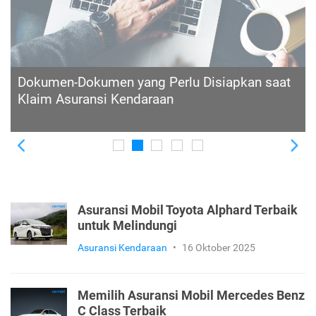
Prosedur Klaim Asuransi Mobil dan Biaya yang
Dibutuhkan
Previous
Ne
Asuransi Mobil Toyota Alphard Terbaik
untuk Melindungi
Asuransi Kendaraan
•
16 Oktober 2025
Memilih Asuransi Mobil Mercedes Benz
C Class Terbaik