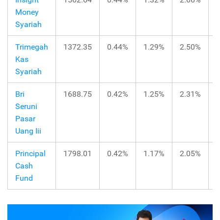
Money
Syariah
Trimegah
1372.35
0.44%
1.29%
2.50%
Kas
Syariah
Bri
1688.75
0.42%
1.25%
2.31%
Seruni
Pasar
Uang Iii
Principal
1798.01
0.42%
1.17%
2.05%
Cash
Fund