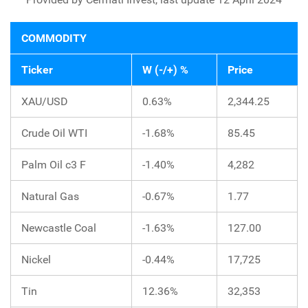
COMMODITY
Ticker
W (-/+) %
Price
XAU/USD
0.63%
2,344.25
Crude Oil WTI
-1.68%
85.45
Palm Oil c3 F
-1.40%
4,282
Natural Gas
-0.67%
1.77
Newcastle Coal
-1.63%
127.00
Nickel
-0.44%
17,725
Tin
12.36%
32,353