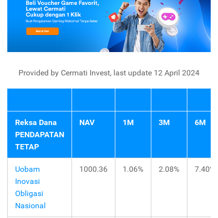
Provided by Cermati Invest, last update 12 April 2024
Reksa Dana
NAV
1M
3M
6M
PENDAPATAN
TETAP
Uobam
1000.36
1.06%
2.08%
7.40%
Inovasi
Obligasi
Nasional