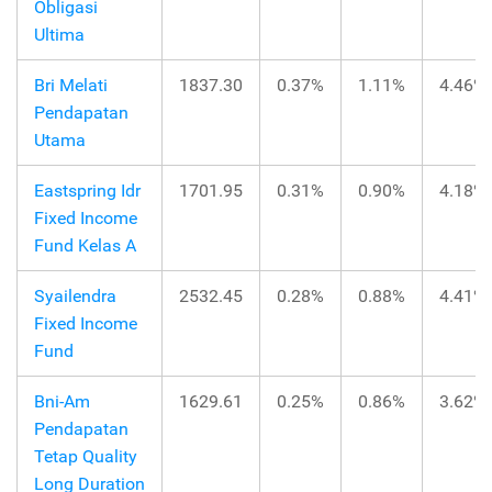
Obligasi
Ultima
Bri Melati
1837.30
0.37%
1.11%
4.46%
Pendapatan
Utama
Eastspring Idr
1701.95
0.31%
0.90%
4.18%
Fixed Income
Fund Kelas A
Syailendra
2532.45
0.28%
0.88%
4.41%
Fixed Income
Fund
Bni-Am
1629.61
0.25%
0.86%
3.62%
Pendapatan
Tetap Quality
Long Duration