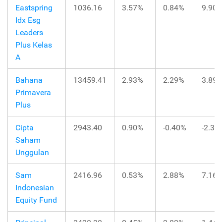
Eastspring
1036.16
3.57%
0.84%
9.90
Idx Esg
Leaders
Plus Kelas
A
Bahana
13459.41
2.93%
2.29%
3.89
Primavera
Plus
Cipta
2943.40
0.90%
-0.40%
-2.39
Saham
Unggulan
Sam
2416.96
0.53%
2.88%
7.16
Indonesian
Equity Fund