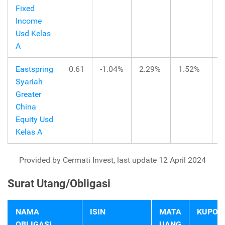
Fixed
Income
Usd Kelas
A
Eastspring
0.61
-1.04%
2.29%
1.52%
0
Syariah
Greater
China
Equity Usd
Kelas A
Provided by Cermati Invest, last update 12 April 2024
Surat Utang/Obligasi
NAMA
ISIN
MATA
KUPON
OBLIGASI
UANG