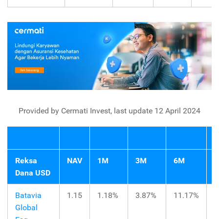
Provided by Cermati Invest, last update 12 April 2024
Reksa
NAV
1M
3M
6M
Y
Dana USD
Batavia
1.15
1.18%
3.87%
11.17%
3
Global