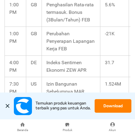
1:00
GB
Penghasilan Rata-rata
5.6%
PM
termasuk. Bonus
(3Bulan/Tahun) FEB
1:00
GB
Perubahan
-21K
PM
Penyerapan Lapangan
Kerja FEB
4:00
DE
Indeks Sentimen
31.7
PM
Ekonomi ZEW APR
7:30
US
Izin Bangunan
1.524M
PM
Sebelumnya MAR
Temukan produk keuangan 
7:30
US
Izin Mendirikan
2.4%
Download
terbaik yang pas untuk Anda.
PM
Bangunan (Bulanan)
Prel MAR
Beranda
Produk
Akun
7:30
US
Pembangunan Hunian
1.521M