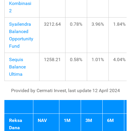
Kombinasi
2
Syailendra
3212.64
0.78%
3.96%
1.84%
Balanced
Opportunity
Fund
Sequis
1258.21
0.58%
1.01%
4.04%
Balance
Ultima
Provided by Cermati Invest, last update 12 April 2024
Reksa
NAV
1M
3M
6M
Dana