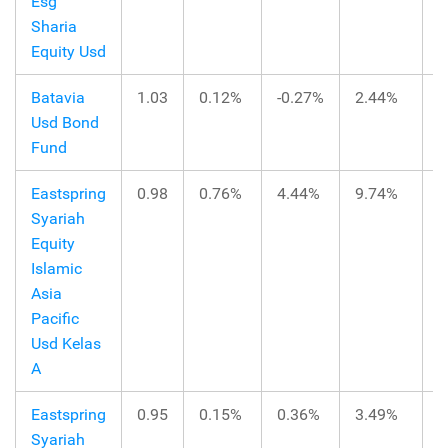
Esg
Sharia
Equity Usd
Batavia
1.03
0.12%
-0.27%
2.44%
-
Usd Bond
Fund
Eastspring
0.98
0.76%
4.44%
9.74%
2
Syariah
Equity
Islamic
Asia
Pacific
Usd Kelas
A
Eastspring
0.95
0.15%
0.36%
3.49%
-
Syariah