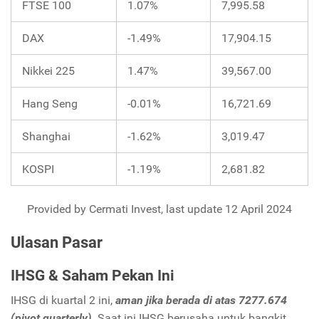
FTSE 100
1.07%
7,995.58
DAX
-1.49%
17,904.15
Nikkei 225
1.47%
39,567.00
Hang Seng
-0.01%
16,721.69
Shanghai
-1.62%
3,019.47
KOSPI
-1.19%
2,681.82
Provided by Cermati Invest, last update 12 April 2024
Ulasan Pasar
IHSG & Saham Pekan Ini
IHSG di kuartal 2 ini,
aman jika berada di atas 7277.674
(pivot quarterly)
. Saat ini IHSG berusaha untuk bangkit