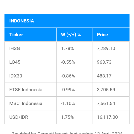
INDONESIA
Ticker
W (-/+) %
Price
IHSG
1.78%
7,289.10
LQ45
-0.55%
963.73
IDX30
-0.86%
488.17
FTSE Indonesia
-0.99%
3,705.59
MSCI Indonesia
-1.10%
7,561.54
USD/IDR
1.75%
16,117.00
Provided by Cermati Invest, last update 12 April 2024