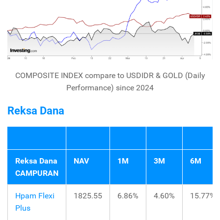
COMPOSITE INDEX compare to USDIDR & GOLD (Daily
Performance) since 2024
Reksa Dana
Reksa Dana
NAV
1M
3M
6M
CAMPURAN
Hpam Flexi
1825.55
6.86%
4.60%
15.77%
Plus