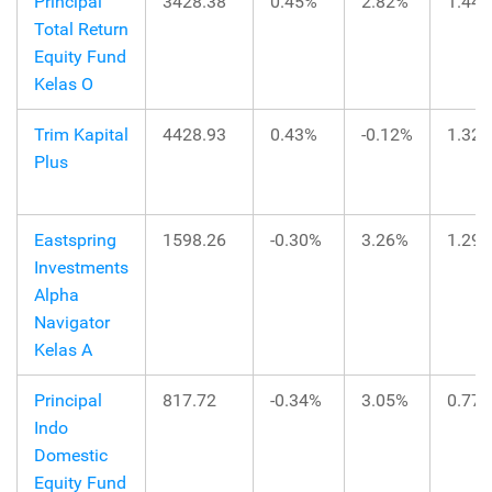
Principal
3428.38
0.45%
2.82%
1.44
Total Return
Equity Fund
Kelas O
Trim Kapital
4428.93
0.43%
-0.12%
1.32
Plus
Eastspring
1598.26
-0.30%
3.26%
1.29
Investments
Alpha
Navigator
Kelas A
Principal
817.72
-0.34%
3.05%
0.77
Indo
Domestic
Equity Fund