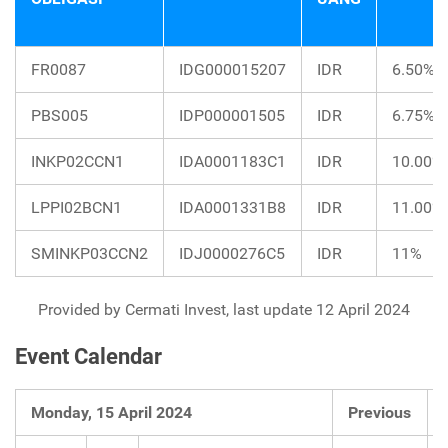
FR0087
IDG000015207
IDR
6.50%
PBS005
IDP000001505
IDR
6.75%
INKP02CCN1
IDA0001183C1
IDR
10.00%
LPPI02BCN1
IDA0001331B8
IDR
11.00%
SMINKP03CCN2
IDJ0000276C5
IDR
11%
Provided by Cermati Invest, last update 12 April 2024
Event Calendar
Monday, 15 April 2024
Previous