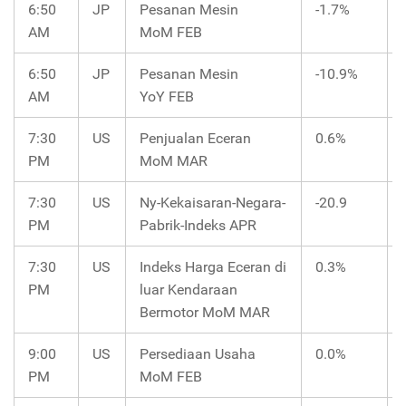
6:50
JP
Pesanan Mesin
-1.7%
AM
MoM FEB
6:50
JP
Pesanan Mesin
-10.9%
AM
YoY FEB
7:30
US
Penjualan Eceran
0.6%
PM
MoM MAR
7:30
US
Ny-Kekaisaran-Negara-
-20.9
PM
Pabrik-Indeks APR
7:30
US
Indeks Harga Eceran di
0.3%
PM
luar Kendaraan
Bermotor MoM MAR
9:00
US
Persediaan Usaha
0.0%
PM
MoM FEB