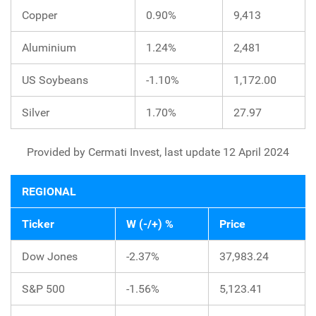
Copper
0.90%
9,413
Aluminium
1.24%
2,481
US Soybeans
-1.10%
1,172.00
Silver
1.70%
27.97
Provided by Cermati Invest, last update 12 April 2024
REGIONAL
Ticker
W (-/+) %
Price
Dow Jones
-2.37%
37,983.24
S&P 500
-1.56%
5,123.41