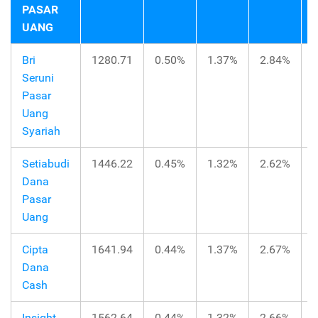
PASAR
UANG
Bri
1280.71
0.50%
1.37%
2.84%
Seruni
Pasar
Uang
Syariah
Setiabudi
1446.22
0.45%
1.32%
2.62%
Dana
Pasar
Uang
Cipta
1641.94
0.44%
1.37%
2.67%
Dana
Cash
Insight
1562.64
0.44%
1.32%
2.66%