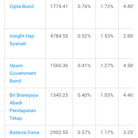
Cipta Bond
1774.41
0.76%
1.72%
4.40%
Insight Haji
4784.55
0.52%
1.53%
2.88%
Syariah
Hpam
1560.36
0.41%
1.27%
4.58%
Government
Bond
Bri Brawijaya
1340.25
0.40%
1.03%
4.46%
Abadi
Pendapatan
Tetap
Batavia Dana
2902.55
0.37%
1.17%
3.25%