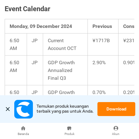
Event Calendar
Monday, 09 December 2024
Previous
Conse
6:50
JP
Current
¥1717B
¥2318
AM
Account OCT
6:50
JP
GDP Growth
2.90%
0.90%
AM
Annualized
Final Q3
6:50
JP
GDP Growth
0.70%
0.20%
AM
Rate QoQ
Temukan produk keuangan 
Final Q3
Download
terbaik yang pas untuk Anda.
8:30
CN
Inflation Rate
0.30%
0.50%
AM
YoY NOV
Beranda
Produk
Akun