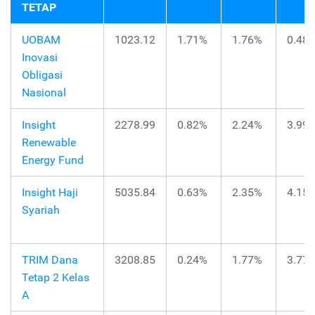
TETAP
UOBAM
1023.12
1.71%
1.76%
0.48
Inovasi
Obligasi
Nasional
Insight
2278.99
0.82%
2.24%
3.99
Renewable
Energy Fund
Insight Haji
5035.84
0.63%
2.35%
4.15
Syariah
TRIM Dana
3208.85
0.24%
1.77%
3.77
Tetap 2 Kelas
A