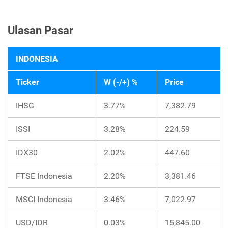
Ulasan Pasar
INDONESIA
Ticker
W (-/+) %
Price
IHSG
3.77%
7,382.79
ISSI
3.28%
224.59
IDX30
2.02%
447.60
FTSE Indonesia
2.20%
3,381.46
MSCI Indonesia
3.46%
7,022.97
USD/IDR
0.03%
15,845.00