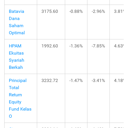
Batavia
3175.60
-0.88%
-2.96%
3.81%
Dana
Saham
Optimal
HPAM
1992.60
-1.36%
-7.85%
4.63%
Ekuitas
Syariah
Berkah
Principal
3232.72
-1.47%
-3.41%
4.18%
Total
Return
Equity
Fund Kelas
O