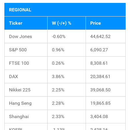
REGIONAL
Ticker
W (-/+) %
Price
Dow Jones
-0.60%
44,642.52
S&P 500
0.96%
6,090.27
FTSE 100
0.26%
8,308.61
DAX
3.86%
20,384.61
Nikkei 225
2.25%
39,068.50
Hang Seng
2.28%
19,865.85
Shanghai
2.33%
3,404.08
KOSPI
-1.13%
2,428.16