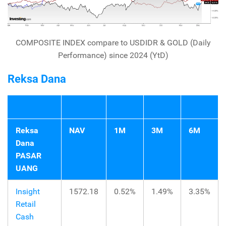
COMPOSITE INDEX compare to USDIDR & GOLD (Daily
Performance) since 2024 (YtD)
Reksa Dana
Reksa
NAV
1M
3M
6M
Dana
PASAR
UANG
Insight
1572.18
0.52%
1.49%
3.35%
Retail
Cash