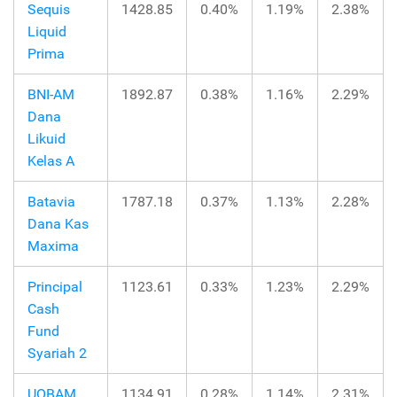
Sequis
1428.85
0.40%
1.19%
2.38%
Liquid
Prima
BNI-AM
1892.87
0.38%
1.16%
2.29%
Dana
Likuid
Kelas A
Batavia
1787.18
0.37%
1.13%
2.28%
Dana Kas
Maxima
Principal
1123.61
0.33%
1.23%
2.29%
Cash
Fund
Syariah 2
UOBAM
1134.91
0.28%
1.14%
2.31%