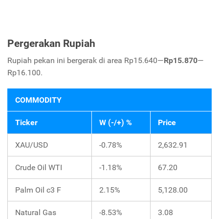
Pergerakan Rupiah
Rupiah pekan ini bergerak di area Rp15.640—
Rp15.870
—
Rp16.100.
COMMODITY
Ticker
W (-/+) %
Price
XAU/USD
-0.78%
2,632.91
Crude Oil WTI
-1.18%
67.20
Palm Oil c3 F
2.15%
5,128.00
Natural Gas
-8.53%
3.08