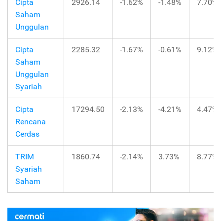
Cipta
2926.14
-1.62%
-1.48%
7.70%
Saham
Unggulan
Cipta
2285.32
-1.67%
-0.61%
9.12%
Saham
Unggulan
Syariah
Cipta
17294.50
-2.13%
-4.21%
4.47%
Rencana
Cerdas
TRIM
1860.74
-2.14%
3.73%
8.77%
Syariah
Saham