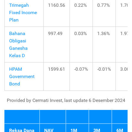
Trimegah
1160.56
0.22%
0.77%
1.70
Fixed Income
Plan
Bahana
997.49
0.03%
1.36%
1.97
Obligasi
Ganesha
Kelas D
HPAM
1599.61
-0.07%
-0.01%
3.00
Government
Bond
Provided by Cermati Invest, last update 6 Desember 2024
Reksa Dana
NAV
1M
3M
6M