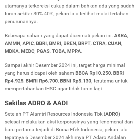
utamanya terkoreksi cukup dalam bahkan ada yang sudah
turun sekitar 30%-40%, pekan lalu terlihat mulai tertahan
penurunannya.
Beberapa saham yang dapat dicermati pekan ini:
AKRA
,
AMMN
,
APIC
,
BBRI
,
BMRI
,
BREN
,
BRPT
,
CTRA
,
CUAN
,
MDKA
,
MEDC
,
PGAS
,
TOBA
,
MPPA
.
Sampai akhir Desember 2024 ini, target harga minimal
yang harus dicapai oleh saham
BBCA Rp10.250
,
BBRI
Rp4.925
,
BMRI Rp6.700
,
BBNI Rp5.130,
terutama untuk
mempertahankan IHSG agar tidak turun lagi.
Sekilas ADRO & AADI
Setelah PT Alamtri Resources Indonesia Tbk (
ADRO
)
selesai melakukan aksi korporasinya yang fenomenal dan
baru pertama terjadi di Bursa Efek Indonesia, pekan lalu
tepatnya 6 Desember 2024 akhirnya PT Adaro Andalan