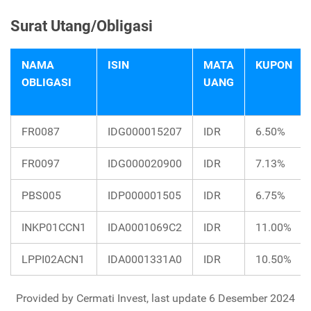
Surat Utang/Obligasi
NAMA
ISIN
MATA
KUPON
OBLIGASI
UANG
FR0087
IDG000015207
IDR
6.50%
FR0097
IDG000020900
IDR
7.13%
PBS005
IDP000001505
IDR
6.75%
INKP01CCN1
IDA0001069C2
IDR
11.00%
LPPI02ACN1
IDA0001331A0
IDR
10.50%
Provided by Cermati Invest, last update 6 Desember 2024