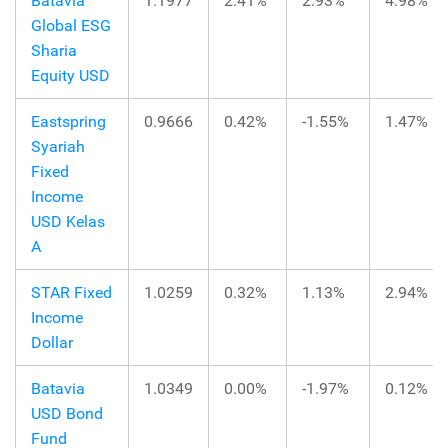
Batavia
1.1977
2.41%
2.93%
4.98%
Global ESG
Sharia
Equity USD
Eastspring
0.9666
0.42%
-1.55%
1.47%
Syariah
Fixed
Income
USD Kelas
A
STAR Fixed
1.0259
0.32%
1.13%
2.94%
Income
Dollar
Batavia
1.0349
0.00%
-1.97%
0.12%
USD Bond
Fund