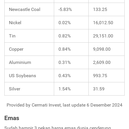
Newcastle Coal
-5.83%
133.25
Nickel
0.02%
16,012.50
Tin
0.82%
29,151.00
Copper
0.84%
9,098.00
Aluminium
0.31%
2,609.00
US Soybeans
0.43%
993.75
Silver
1.54%
31.59
Provided by Cermati Invest, last update 6 Desember 2024
Emas
Sudah hampir 3 pekan harga emas dunia cenderung