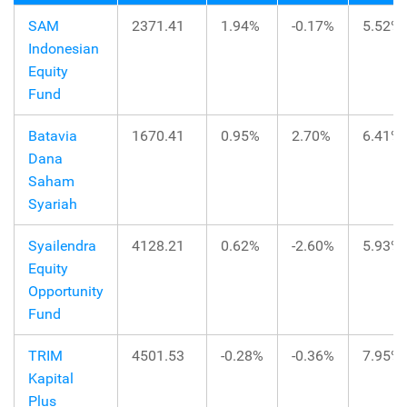
SAM
2371.41
1.94%
-0.17%
5.52%
Indonesian
Equity
Fund
Batavia
1670.41
0.95%
2.70%
6.41%
Dana
Saham
Syariah
Syailendra
4128.21
0.62%
-2.60%
5.93%
Equity
Opportunity
Fund
TRIM
4501.53
-0.28%
-0.36%
7.95%
Kapital
Plus