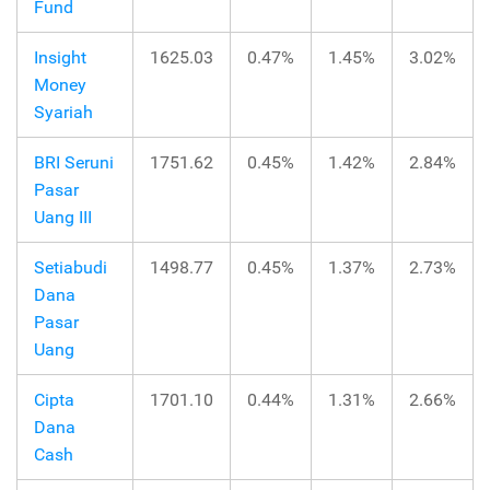
Fund
Insight
1625.03
0.47%
1.45%
3.02%
Money
Syariah
BRI Seruni
1751.62
0.45%
1.42%
2.84%
Pasar
Uang III
Setiabudi
1498.77
0.45%
1.37%
2.73%
Dana
Pasar
Uang
Cipta
1701.10
0.44%
1.31%
2.66%
Dana
Cash