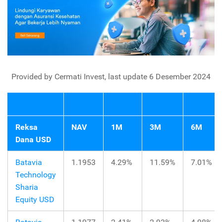
Provided by Cermati Invest, last update 6 Desember 2024
Reksa
NAV
1M
3M
6M
Dana USD
Batavia
1.1953
4.29%
11.59%
7.01%
Technology
Sharia
Equity USD