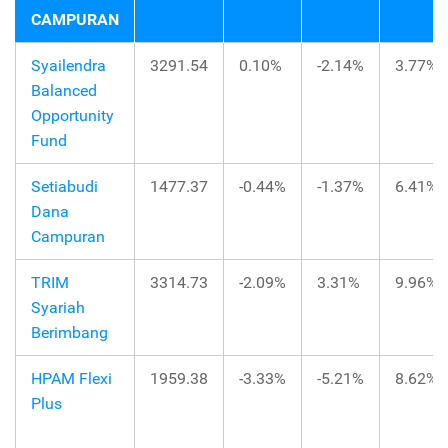
CAMPURAN
Syailendra
3291.54
0.10%
-2.14%
3.77%
Balanced
Opportunity
Fund
Setiabudi
1477.37
-0.44%
-1.37%
6.41%
Dana
Campuran
TRIM
3314.73
-2.09%
3.31%
9.96%
Syariah
Berimbang
HPAM Flexi
1959.38
-3.33%
-5.21%
8.62%
Plus