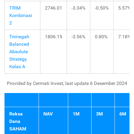
TRIM
2746.01
-3.34%
-0.50%
5.57%
Kombinasi
2
Trimegah
1806.15
-3.56%
0.80%
7.18%
Balanced
Absolute
Strategy
Kelas A
Provided by Cermati Invest, last update 6 Desember 2024
Reksa
NAV
1M
3M
6M
Dana
SAHAM