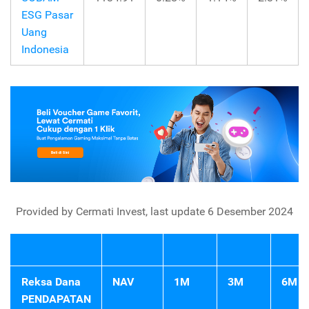
ESG Pasar
Uang
Indonesia
Provided by Cermati Invest, last update 6 Desember 2024
Reksa Dana
NAV
1M
3M
6M
PENDAPATAN