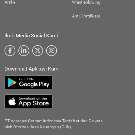
Artikel
Whistleblowing
Anti Gratifikasi
Ikuti Media Sosial Kami
Download Aplikasi Kami
PT Agregasi Cermat Indonesia
Terdaftar dan Diawasi
oleh Otoritas Jasa Keuangan (OJK)