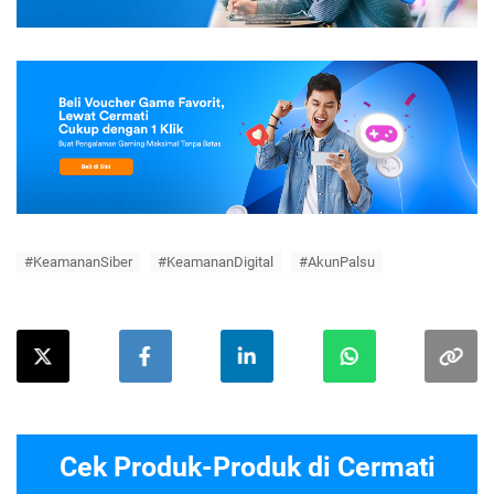
#KeamananSiber
#KeamananDigital
#AkunPalsu
Cek Produk-Produk di Cermati