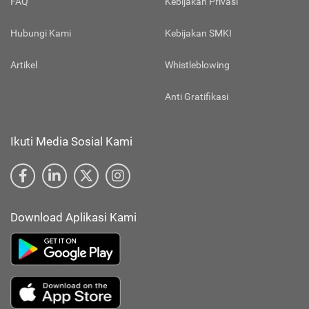
FAQ
Kebijakan Privasi
Hubungi Kami
Kebijakan SMKI
Artikel
Whistleblowing
Anti Gratifikasi
Ikuti Media Sosial Kami
Download Aplikasi Kami