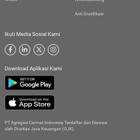
Anti Gratifikasi
Ikuti Media Sosial Kami
Download Aplikasi Kami
PT Agregasi Cermat Indonesia
Terdaftar dan Diawasi
oleh Otoritas Jasa Keuangan (OJK)