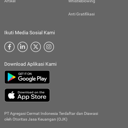
Artikel
Whistleblowing
Anti Gratifikasi
Ikuti Media Sosial Kami
Download Aplikasi Kami
PT Agregasi Cermat Indonesia
Terdaftar dan Diawasi
oleh Otoritas Jasa Keuangan (OJK)