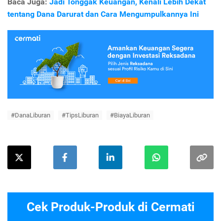
Baca Juga:
Jadi Tonggak Keuangan, Kenali Lebih Dekat
tentang Dana Darurat dan Cara Mengumpulkannya Ini
#DanaLiburan
#TipsLiburan
#BiayaLiburan
Cek Produk-Produk di Cermati