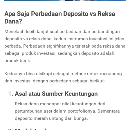
Apa Saja Perbedaan Deposito vs Reksa
Dana?
Menelaah lebih lanjut soal perbedaan dan perbandingan
deposito vs reksa dana, kedua instrumen investasi ini jelas
berbeda. Perbedaan signifikannya terletak pada reksa dana
sebagai produk investasi, sedangkan deposito adalah
produk bank.
Keduanya bisa disikapi sebagai metode untuk menabung
dan investasi dengan perbedaan sebagai berikut:
Asal atau Sumber Keuntungan
Reksa dana mendapat nilai keuntungan dari
pertumbuhan aset dalam portofolionya. Sementara
deposito meraih untung dari bunga.