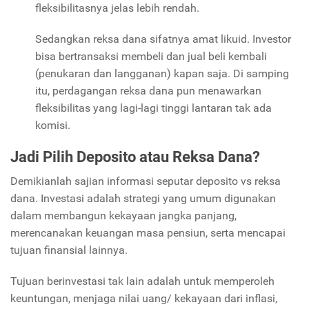
fleksibilitasnya jelas lebih rendah.
Sedangkan reksa dana sifatnya amat likuid. Investor
bisa bertransaksi membeli dan jual beli kembali
(penukaran dan langganan) kapan saja. Di samping
itu, perdagangan reksa dana pun menawarkan
fleksibilitas yang lagi-lagi tinggi lantaran tak ada
komisi.
Jadi Pilih Deposito atau Reksa Dana?
Demikianlah sajian informasi seputar deposito vs reksa
dana. Investasi adalah strategi yang umum digunakan
dalam membangun kekayaan jangka panjang,
merencanakan keuangan masa pensiun, serta mencapai
tujuan finansial lainnya.
Tujuan berinvestasi tak lain adalah untuk memperoleh
keuntungan, menjaga nilai uang/ kekayaan dari inflasi,