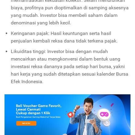
memanfaatkan kekuatan kolektif. Selain menurunkan
biaya, profitnya pun dioptimalkan di samping aksesnya
yang mudah. Investor bisa membeli saham dalam
denominasi yang lebih kecil.
Keringanan pajak: Hasil keuntungan serta hasil
penjualan kembali reksa dana tidak terkena pajak.
Likuiditas tinggi: Investor bisa dengan mudah
mencairkan atau mengkonversi dalam bentuk uang
investasi reksa dananya pada setiap hari bursa, yakni
hari kerja yang sudah ditetapkan sesuai kalender Bursa
Efek Indonesia.