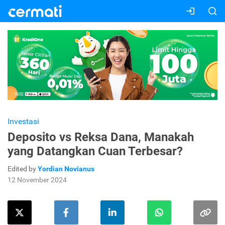
Investasi
Deposito vs Reksa Dana, Manakah
yang Datangkan Cuan Terbesar?
Edited by
Yordian Novianus
12 November 2024