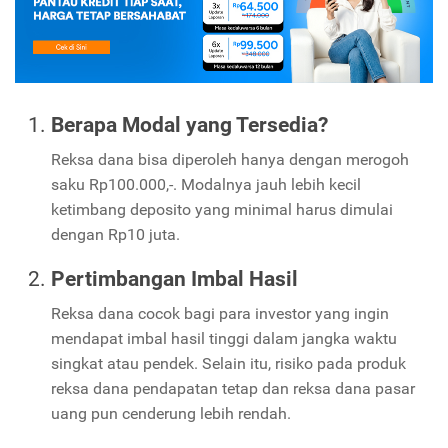
Berapa Modal yang Tersedia?
Reksa dana bisa diperoleh hanya dengan merogoh
saku Rp100.000,-. Modalnya jauh lebih kecil
ketimbang deposito yang minimal harus dimulai
dengan Rp10 juta.
Pertimbangan Imbal Hasil
Reksa dana cocok bagi para investor yang ingin
mendapat imbal hasil tinggi dalam jangka waktu
singkat atau pendek. Selain itu, risiko pada produk
reksa dana pendapatan tetap dan reksa dana pasar
uang pun cenderung lebih rendah.