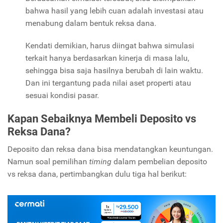
bahwa hasil yang lebih cuan adalah investasi atau
menabung dalam bentuk reksa dana.
Kendati demikian, harus diingat bahwa simulasi
terkait hanya berdasarkan kinerja di masa lalu,
sehingga bisa saja hasilnya berubah di lain waktu.
Dan ini tergantung pada nilai aset properti atau
sesuai kondisi pasar.
Kapan Sebaiknya Membeli Deposito vs
Reksa Dana?
Deposito dan reksa dana bisa mendatangkan keuntungan.
Namun soal pemilihan
timing
dalam pembelian deposito
vs reksa dana, pertimbangkan dulu tiga hal berikut: