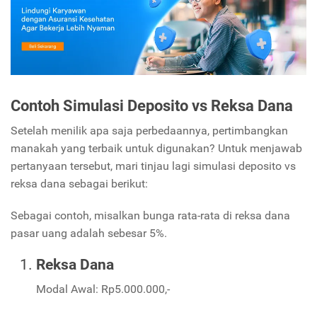
Contoh Simulasi Deposito vs Reksa Dana
Setelah menilik apa saja perbedaannya, pertimbangkan
manakah yang terbaik untuk digunakan? Untuk menjawab
pertanyaan tersebut, mari tinjau lagi simulasi deposito vs
reksa dana sebagai berikut:
Sebagai contoh, misalkan bunga rata-rata di reksa dana
pasar uang adalah sebesar 5%.
Reksa Dana
Modal Awal: Rp5.000.000,-