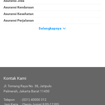
Asuransi Jiwa
Asuransi Kendaraan
Asuransi Kesehatan
Asuransi Perjalanan
Selengkapnya
Kontak Kami
Jl. Tomang Raya No. 38, Jatipulo
Palmerah, Jakarta Barat 11430
Telepon
:
(021) 40000 312
Jam Kerja
: (Senin-Jumat 9:00-17:00)