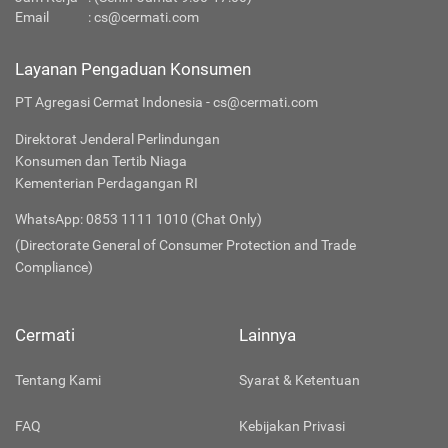
Email
:
cs@cermati.com
Layanan Pengaduan Konsumen
PT Agregasi Cermat Indonesia - cs@cermati.com
Direktorat Jenderal Perlindungan
Konsumen dan Tertib Niaga
Kementerian Perdagangan RI
WhatsApp: 0853 1111 1010 (Chat Only)
(Directorate General of Consumer Protection and Trade
Compliance)
Cermati
Lainnya
Tentang Kami
Syarat & Ketentuan
FAQ
Kebijakan Privasi