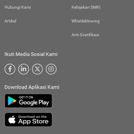
Hubungi Kami
Kebijakan SMKI
Artikel
Whistleblowing
Anti Gratifikasi
Ikuti Media Sosial Kami
Download Aplikasi Kami