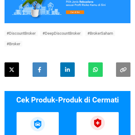
#DiscountBroker
#DeepDiscountBroker
#BrokerSaham
#Broker
Cek Produk-Produk di Cermati