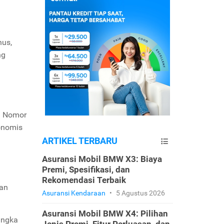
nus,
ng
g Nomor
onomis
ARTIKEL TERBARU
Asuransi Mobil BMW X3: Biaya
Premi, Spesifikasi, dan
Rekomendasi Terbaik
ran
Asuransi Kendaraan
•
5 Agustus 2026
Asuransi Mobil BMW X4: Pilihan
angka