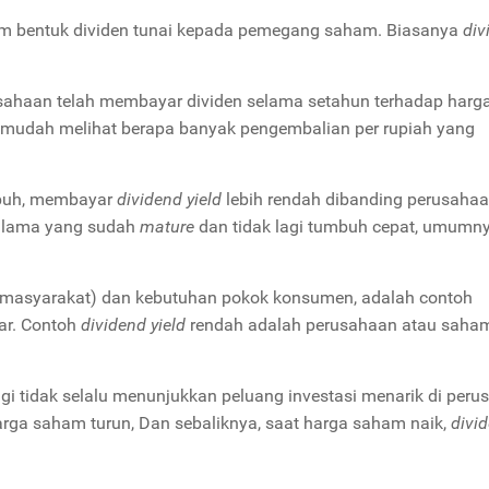
am bentuk dividen tunai kepada pemegang saham. Biasanya
div
ahaan telah membayar dividen selama setahun terhadap harg
mudah melihat berapa banyak pengembalian per rupiah yang
mbuh, membayar
dividend yield
lebih rendah dibanding perusaha
n lama yang sudah
mature
dan tidak lagi tumbuh cepat, umumn
si masyarakat) dan kebutuhan pokok konsumen, adalah contoh
ar. Contoh
dividend yield
rendah adalah perusahaan atau saha
i tidak selalu menunjukkan peluang investasi menarik di peru
arga saham turun, Dan sebaliknya, saat harga saham naik,
divi