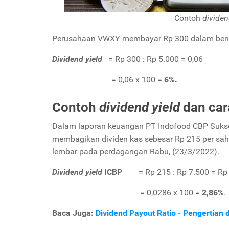
Contoh
dividen
Perusahaan VWXY membayar Rp 300 dalam bentu
Dividend yield
= Rp 300 : Rp 5.000 = 0,06
= 0,06 x 100 =
6%.
Contoh
dividend yield
dan car
Dalam laporan keuangan PT Indofood CBP Sukses 
membagikan dividen kas sebesar Rp 215 per sa
lembar pada perdagangan Rabu, (23/3/2022).
Dividend yield
ICBP
= Rp 215 : Rp 7.500 = Rp 
= 0,0286 x 100 =
2,86%
.
Baca Juga:
Dividend Payout Ratio - Pengertian