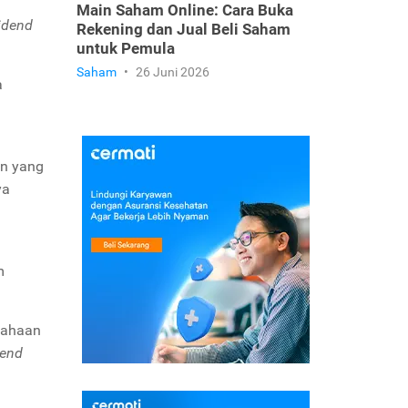
Main Saham Online: Cara Buka
idend
Rekening dan Jual Beli Saham
untuk Pemula
Saham
•
26 Juni 2026
a
an yang
ya
m
sahaan
dend