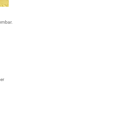
embar.
er