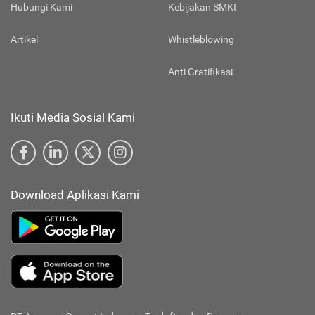
Hubungi Kami
Kebijakan SMKI
Artikel
Whistleblowing
Anti Gratifikasi
Ikuti Media Sosial Kami
Download Aplikasi Kami