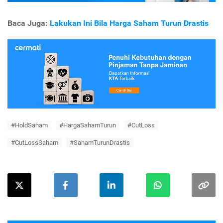
Baca Juga:
Lakukan Ini Bila Harga Saham Turun Drastis
#HoldSaham
#HargaSahamTurun
#CutLoss
#CutLossSaham
#SahamTurunDrastis