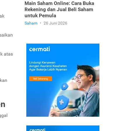
Main Saham Online: Cara Buka
Rekening dan Jual Beli Saham
untuk Pemula
dak
Saham
•
26 Juni 2026
saikan
k atas
kan
en
ggal