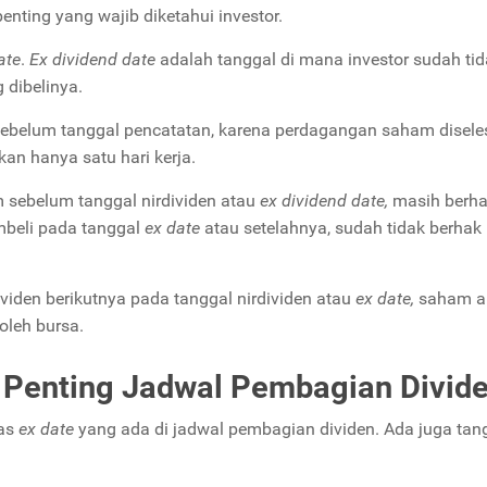
enting yang wajib diketahui investor.
ate
.
Ex dividend date
adalah tanggal di mana investor sudah ti
 dibelinya.
 sebelum tanggal pencatatan, karena perdagangan saham disele
ikan hanya satu hari kerja.
sebelum tanggal nirdividen atau
ex dividend date,
masih berha
mbeli pada tanggal
ex date
atau setelahnya, sudah tidak berhak
viden berikutnya pada tanggal nirdividen atau
ex date,
saham a
oleh bursa.
l Penting Jadwal Pembagian Divid
ias
ex date
yang ada di jadwal pembagian dividen. Ada juga tan