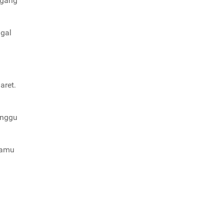
egang
ggal
aret.
unggu
kamu