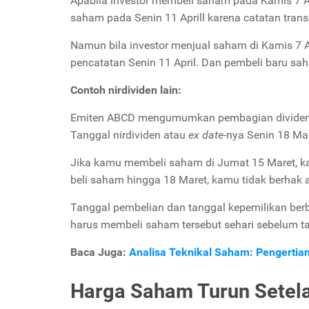
Apabila investor membeli saham pada Kamis 7 Apr
saham pada Senin 11 Aprill karena catatan transa
Namun bila investor menjual saham di Kamis 7 Ap
pencatatan Senin 11 April. Dan pembeli baru sah
Contoh nirdividen lain:
Emiten ABCD mengumumkan pembagian dividen 
Tanggal nirdividen atau
ex date-
nya Senin 18 Mar
Jika kamu membeli saham di Jumat 15 Maret, k
beli saham hingga 18 Maret, kamu tidak berhak a
Tanggal pembelian dan tanggal kepemilikan be
harus membeli saham tersebut sehari sebelum ta
Baca Juga:
Analisa Teknikal Saham: Pengertia
Harga Saham Turun Setela