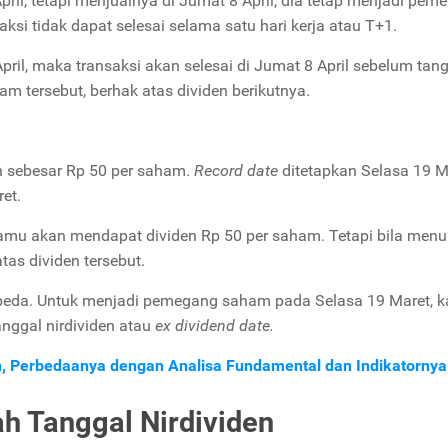
il, tetapi menjualnya di Jumat 8 April, dia tetap menjadi pem
ksi tidak dapat selesai selama satu hari kerja atau T+1.
ril, maka transaksi akan selesai di Jumat 8 April sebelum tan
am tersebut, berhak atas dividen berikutnya.
sebesar Rp 50 per saham.
Record date
ditetapkan Selasa 19 M
et.
amu akan mendapat dividen Rp 50 per saham. Tetapi bila men
tas dividen tersebut.
rbeda. Untuk menjadi pemegang saham pada Selasa 19 Maret, 
nggal nirdividen atau
ex dividend date.
n, Perbedaanya dengan Analisa Fundamental dan Indikatornya
h Tanggal Nirdividen