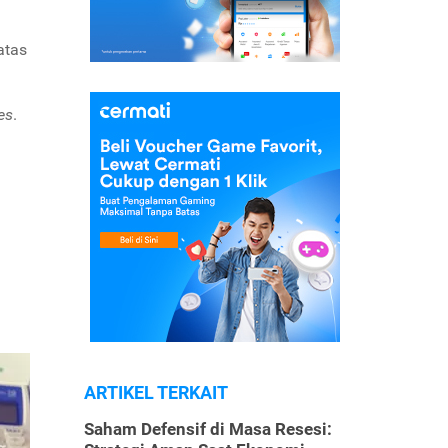
atas
es
.
ARTIKEL TERKAIT
Saham Defensif di Masa Resesi: