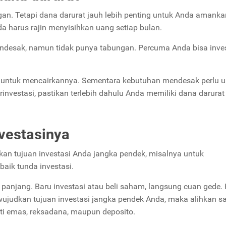
an. Tetapi dana darurat jauh lebih penting untuk Anda amanka
da harus rajin menyisihkan uang setiap bulan.
ndesak, namun tidak punya tabungan. Percuma Anda bisa inves
tu untuk mencairkannya. Sementara kebutuhan mendesak perlu 
berinvestasi, pastikan terlebih dahulu Anda memiliki dana darura
nvestasinya
an tujuan investasi Anda jangka pendek, misalnya untuk
aik tunda investasi.
panjang. Baru investasi atau beli saham, langsung cuan gede.
wujudkan tujuan investasi jangka pendek Anda, maka alihkan s
rti emas, reksadana, maupun deposito.