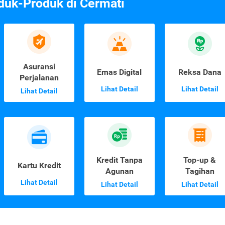
duk-Produk di Cermati
Asuransi
Emas Digital
Reksa Dana
Perjalanan
Lihat Detail
Lihat Detail
Lihat Detail
Kredit Tanpa
Top-up &
Kartu Kredit
Agunan
Tagihan
Lihat Detail
Lihat Detail
Lihat Detail