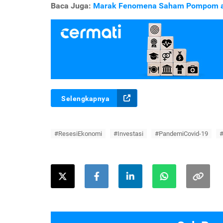
Baca Juga:
Marak Fenomena Saham Pompom ala 
Selengkapnya
#ResesiEkonomi
#Investasi
#PandemiCovid-19
#