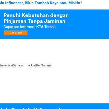
Influencer, Bikin Tambah Kaya atau Miskin?
InvestasiSaham
#JualBeliSaham