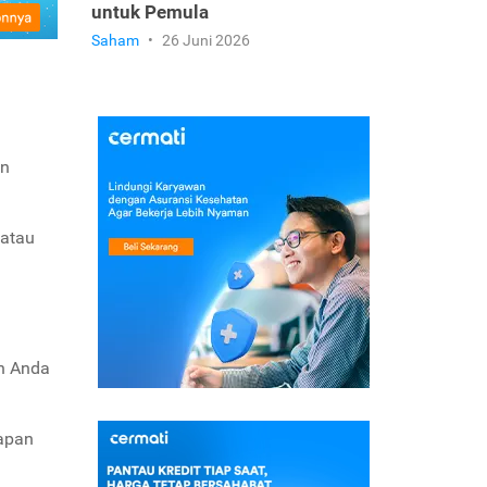
untuk Pemula
Saham
•
26 Juni 2026
un
 atau
an Anda
iapan