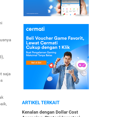
ni
susnya
),
t saja
as
ak
ARTIKEL TERKAIT
aik,
Kenalan dengan Dollar Cost