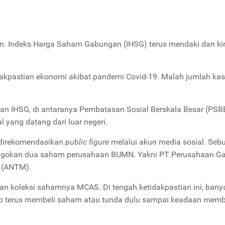
an. Indeks Harga Saham Gabungan (IHSG) terus mendaki dan ki
idakpastian ekonomi akibat pandemi Covid-19. Malah jumlah ka
an IHSG, di antaranya Pembatasan Sosial Berskala Besar (PSBB
l yang datang dari luar negeri.
 direkomendasikan
public figure
melalui akun media sosial. Sebu
jagokan dua saham perusahaan BUMN. Yakni PT Perusahaan G
 (ANTM).
an koleksi sahamnya MCAS. Di tengah ketidakpastian ini, bany
ap terus membeli saham atau tunda dulu sampai keadaan memb