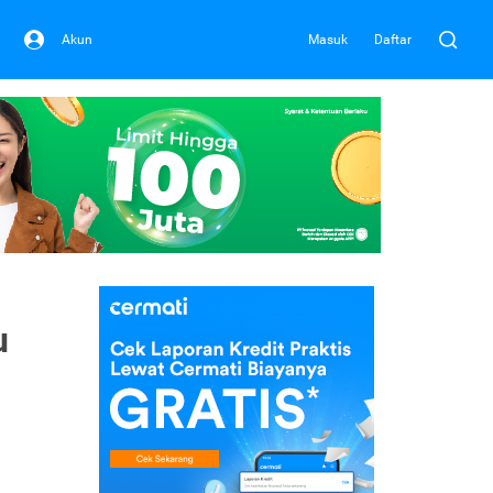
Akun
Masuk
Daftar
u