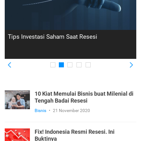
Pilihan Jenis Investasi yang Tetap
Menguntungkan di Tengah Resesi
Previous
Ne
10 Kiat Memulai Bisnis buat Milenial di
Tengah Badai Resesi