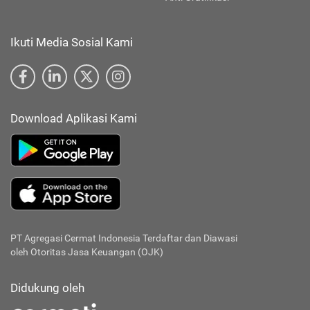
Anti Gratifikasi
Ikuti Media Sosial Kami
Download Aplikasi Kami
PT Agregasi Cermat Indonesia
Terdaftar dan Diawasi
oleh Otoritas Jasa Keuangan (OJK)
Didukung oleh