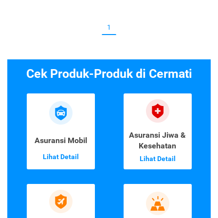
Tetap Tenang, Begini Cara Kelola Uang
di Kala Resesi Ekonomi
Tips Keuangan
•
24 Agustus 2020
1
Cek Produk-Produk di Cermati
Asuransi Jiwa &
Asuransi Mobil
Kesehatan
Lihat Detail
Lihat Detail