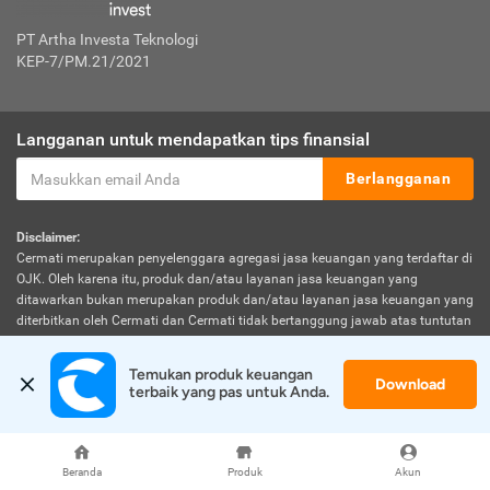
PT Artha Investa Teknologi
KEP-7/PM.21/2021
Langganan untuk mendapatkan tips finansial
Berlangganan
Disclaimer:
Cermati merupakan penyelenggara agregasi jasa keuangan yang terdaftar di
OJK. Oleh karena itu, produk dan/atau layanan jasa keuangan yang
ditawarkan bukan merupakan produk dan/atau layanan jasa keuangan yang
diterbitkan oleh Cermati dan Cermati tidak bertanggung jawab atas tuntutan
dan risiko terkait produk dan/atau layanan LJK dan/atau pihak yang
melakukan kegiatan di sektor jasa keuangan.
Temukan produk keuangan 
Download
terbaik yang pas untuk Anda.
© 2026 Cermati. All Rights Reserved.
Beranda
Produk
Akun