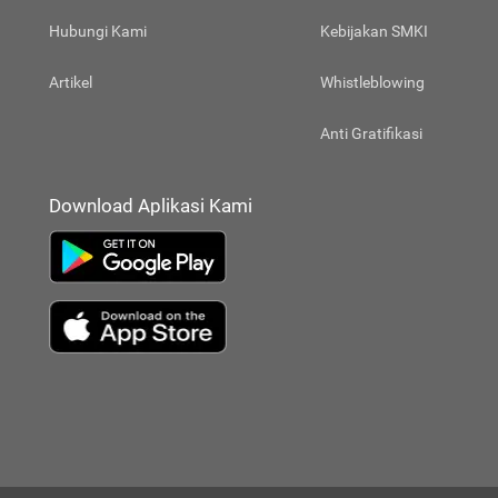
Hubungi Kami
Kebijakan SMKI
Artikel
Whistleblowing
Anti Gratifikasi
Download Aplikasi Kami