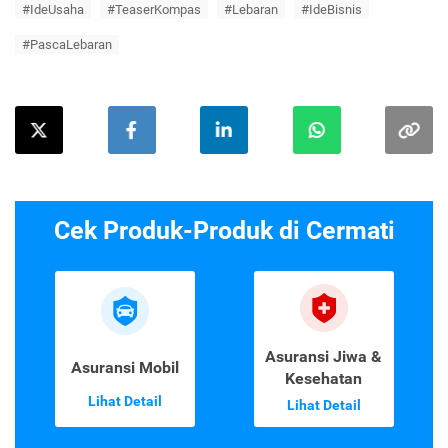
#IdeUsaha
#TeaserKompas
#Lebaran
#IdeBisnis
#PascaLebaran
Cek Produk-Produk di Cermati
Asuransi Jiwa &
Asuransi Mobil
Kesehatan
Lihat Detail
Lihat Detail