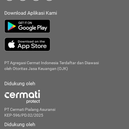
Download Aplikasi Kami
PT Agregasi Cermat Indonesia
Terdaftar dan Diawasi
oleh Otoritas Jasa Keuangan (OJK)
Didukung oleh
PT Cermati Pialang Asuransi
KEP-596/PD.02/2025
Didukung oleh