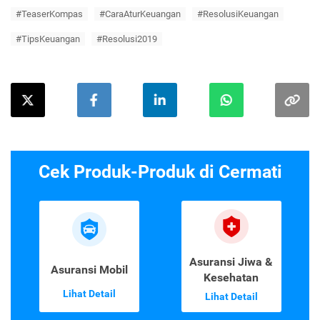
#TeaserKompas
#CaraAturKeuangan
#ResolusiKeuangan
#TipsKeuangan
#Resolusi2019
Cek Produk-Produk di Cermati
Asuransi Jiwa &
Asuransi Mobil
Kesehatan
Lihat Detail
Lihat Detail