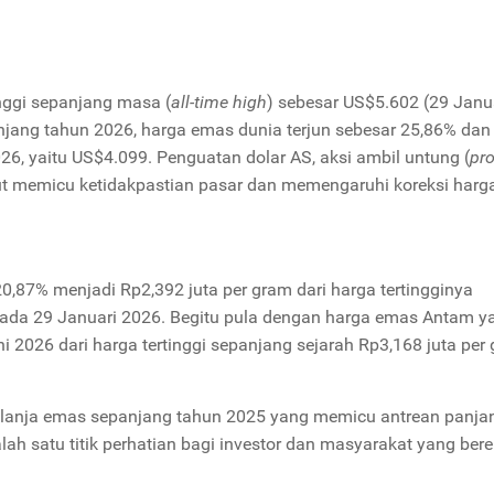
inggi sepanjang masa (
all-time high
) sebesar US
$5.602 (29 Janu
anjang tahun 2026, harga emas dunia terjun sebesar 25,86% dan
026, yaitu US$4.099. Penguatan dolar AS, aksi ambil untung (
pro
rut memicu ketidakpastian pasar dan memengaruhi koreksi harg
0,87% menjadi Rp2,392 juta per gram dari harga tertingginya
 pada 29 Januari 2026. Begitu pula dengan harga emas Antam y
i 2026 dari harga tertinggi sepanjang sejarah Rp3,168 juta per
elanja emas sepanjang tahun 2025 yang memicu antrean panjan
lah satu titik perhatian bagi investor dan masyarakat yang ber