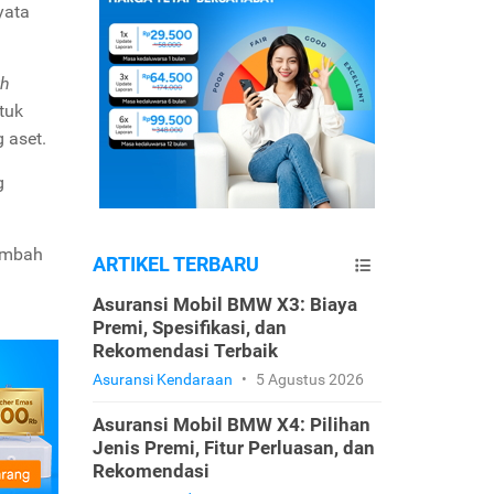
yata
th
tuk
 aset.
g
nambah
ARTIKEL TERBARU
Asuransi Mobil BMW X3: Biaya
Premi, Spesifikasi, dan
Rekomendasi Terbaik
Asuransi Kendaraan
•
5 Agustus 2026
Asuransi Mobil BMW X4: Pilihan
Jenis Premi, Fitur Perluasan, dan
Rekomendasi