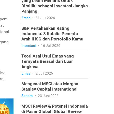
yang Lebih Menarik Untuk
Dimiliki sebagai Investasi Jangka
Panjang
Emas
•
31 Juli 2026
perti
gat
S&P Pertahankan Rating
ional.
Indonesia: 8 Katalis Penentu
Arah IHSG dan Portofolio Kamu
egang
Investasi
•
16 Juli 2026
Teori Asal Usul Emas yang
Ternyata Berasal dari Luar
Angkasa
ekor
Emas
•
2 Juli 2026
an,
Mengenal MSCI atau Morgan
Stanley Capital International
Saham
•
23 Juni 2026
MSCI Review & Potensi Indonesia
di Pasar Global: Global Review