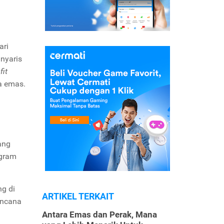
ari
 nyaris
fit
a emas.
ang
 gram
g di
ARTIKEL TERKAIT
encana
Antara Emas dan Perak, Mana