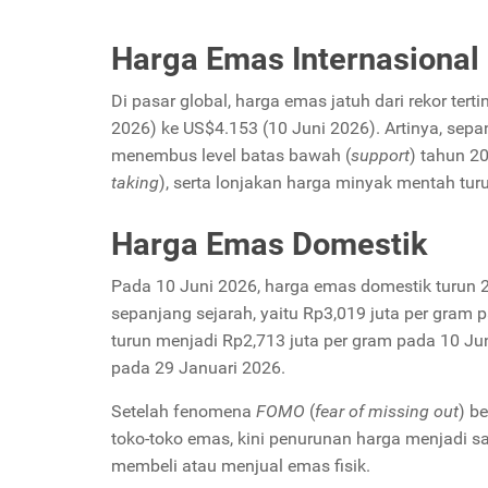
Harga Emas Internasional
Di pasar global, harga emas jatuh dari rekor tert
2026) ke US$
4.153 (10 Juni 2026). Artinya, sep
menembus level batas bawah (
support
) tahun 2
taking
), serta lonjakan harga minyak mentah tu
Harga Emas Domestik
Pada 10 Juni 2026, harga emas domestik turun 2
sepanjang sejarah, yaitu Rp3,019 juta per gram
turun menjadi Rp2,713 juta per gram pada 10 Jun
pada 29 Januari 2026.
Setelah fenomena
FOMO
(
fear of missing out
) b
toko-toko emas, kini penurunan harga menjadi sa
membeli atau menjual emas fisik.