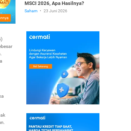
MSCI 2026, Apa Hasilnya?
Saham
•
23 Juni 2026
G)
ebesar
.
na
ka
yak
un.