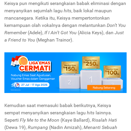
Keisya pun mengikuti serangkaian babak eliminasi dengan
menyanyikan sejumlah lagu
hits
, baik lokal maupun
mancanegara. Ketika itu, Keisya mempertontonkan
kemampuan olah vokalnya dengan melantunkan
Don’t You
Remember
(Adele),
If I Ain’t Got You
(Alicia Keys), dan
Just
a Friend to You
(Meghan Trainor).
Kemudian saat memasuki babak berikutnya, Keisya
sempat menyanyikan serangkaian lagu
hits
lainnya.
Seperti
Fly Me to the Moon
(Kaye Ballard),
Risalah Hati
(Dewa 19),
Rumpang
(Nadin Amizah),
Menanti Sebuah