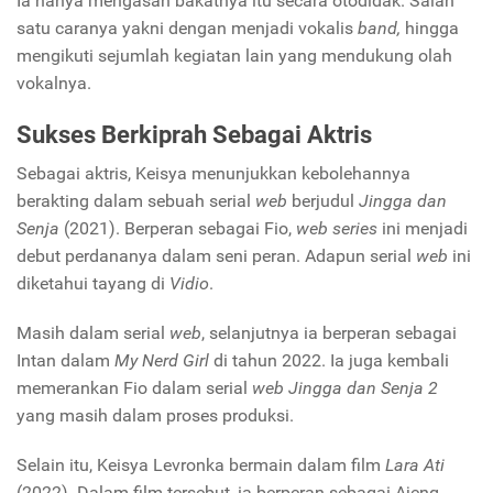
Ia hanya mengasah bakatnya itu secara otodidak. Salah
satu caranya yakni dengan menjadi vokalis
band,
hingga
mengikuti sejumlah kegiatan lain yang mendukung olah
vokalnya.
Sukses Berkiprah Sebagai Aktris
Sebagai aktris, Keisya menunjukkan kebolehannya
berakting dalam sebuah serial
web
berjudul
Jingga dan
Senja
(2021). Berperan sebagai Fio,
web series
ini menjadi
debut perdananya dalam seni peran. Adapun serial
web
ini
diketahui tayang di
Vidio
.
Masih dalam serial
web
, selanjutnya ia berperan sebagai
Intan dalam
My Nerd Girl
di tahun 2022. Ia juga kembali
memerankan Fio dalam serial
web
Jingga dan Senja 2
yang masih dalam proses produksi.
Selain itu, Keisya Levronka bermain dalam film
Lara Ati
(2022). Dalam film tersebut, ia berperan sebagai Ajeng.