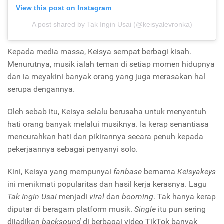
View this post on Instagram
A post shared by Tak Ingin Usai (@keisyalevronka)
Kepada media massa, Keisya sempat berbagi kisah.
Menurutnya, musik ialah teman di setiap momen hidupnya
dan ia meyakini banyak orang yang juga merasakan hal
serupa dengannya.
Oleh sebab itu, Keisya selalu berusaha untuk menyentuh
hati orang banyak melalui musiknya. Ia kerap senantiasa
mencurahkan hati dan pikirannya secara penuh kepada
pekerjaannya sebagai penyanyi solo.
Kini, Keisya yang mempunyai
fanbase
bernama
Keisyakeys
ini menikmati popularitas dan hasil kerja kerasnya. Lagu
Tak Ingin Usai
menjadi
viral
dan
booming
. Tak hanya kerap
diputar di beragam platform musik.
Single
itu pun sering
dijadikan
backsound
di berbagai video TikTok banyak