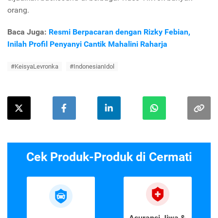
orang.
Baca Juga:
Resmi Berpacaran dengan Rizky Febian,
Inilah Profil Penyanyi Cantik Mahalini Raharja
#KeisyaLevronka
#IndonesianIdol
Cek Produk-Produk di Cermati
Asuransi Jiwa &