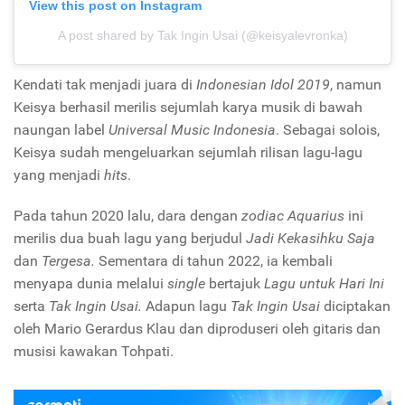
View this post on Instagram
A post shared by Tak Ingin Usai (@keisyalevronka)
Kendati tak menjadi juara di
Indonesian Idol 2019
, namun
Keisya berhasil merilis sejumlah karya musik di bawah
naungan label
Universal Music Indonesia
. Sebagai solois,
Keisya sudah mengeluarkan sejumlah rilisan lagu-lagu
yang menjadi
hits
.
Pada tahun 2020 lalu, dara dengan
zodiac
Aquarius
ini
merilis dua buah lagu yang berjudul
Jadi Kekasihku Saja
dan
Tergesa.
Sementara di tahun 2022, ia kembali
menyapa dunia melalui
single
bertajuk
Lagu untuk Hari Ini
serta
Tak Ingin Usai.
Adapun lagu
Tak Ingin Usai
diciptakan
oleh Mario Gerardus Klau dan diproduseri oleh gitaris dan
musisi kawakan Tohpati.