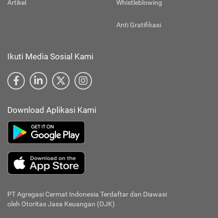
Artikel
Whistleblowing
Anti Gratifikasi
Ikuti Media Sosial Kami
Download Aplikasi Kami
PT Agregasi Cermat Indonesia
Terdaftar dan Diawasi
oleh Otoritas Jasa Keuangan (OJK)