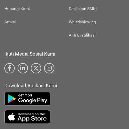
Hubungi Kami
Kebijakan SMKI
Artikel
Whistleblowing
Anti Gratifikasi
Ikuti Media Sosial Kami
Download Aplikasi Kami