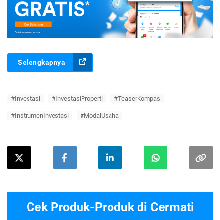
Selengkapnya
#Investasi
#InvestasiProperti
#TeaserKompas
#InstrumenInvestasi
#ModalUsaha
Cek Produk-Produk di Cermati