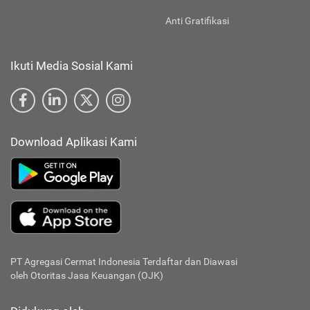
Anti Gratifikasi
Ikuti Media Sosial Kami
Download Aplikasi Kami
PT Agregasi Cermat Indonesia
Terdaftar dan Diawasi
oleh Otoritas Jasa Keuangan (OJK)