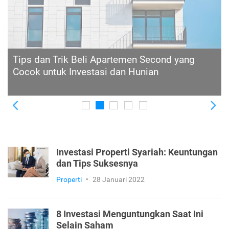
Punya Potensi dan Risiko untuk Investasi, Ini
Arti Booming Property dan Rangkaian Fasenya
Previous
Ne
Investasi Properti Syariah: Keuntungan
dan Tips Suksesnya
Properti
•
28 Januari 2022
8 Investasi Menguntungkan Saat Ini
Selain Saham