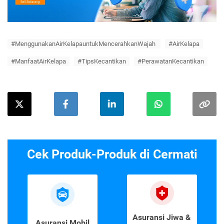
#MenggunakanAirKelapauntukMencerahkanWajah
#AirKelapa
#ManfaatAirKelapa
#TipsKecantikan
#PerawatanKecantikan
Cek Produk-Produk di Cermati
Asuransi Jiwa &
Asuransi Mobil