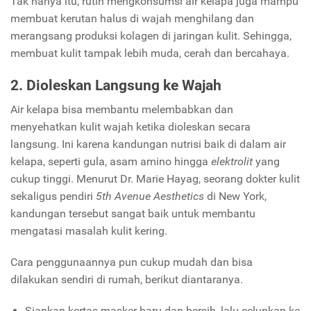
Tak hanya itu, rutin mengkonsumsi air kelapa juga mampu
membuat kerutan halus di wajah menghilang dan
merangsang produksi kolagen di jaringan kulit. Sehingga,
membuat kulit tampak lebih muda, cerah dan bercahaya.
2. Dioleskan Langsung ke Wajah
Air kelapa bisa membantu melembabkan dan
menyehatkan kulit wajah ketika dioleskan secara
langsung. Ini karena kandungan nutrisi baik di dalam air
kelapa, seperti gula, asam amino hingga
elektrolit
yang
cukup tinggi. Menurut Dr. Marie Hayag, seorang dokter kulit
sekaligus pendiri
5th
Avenue Aesthetics
di New York,
kandungan tersebut sangat baik untuk membantu
mengatasi masalah kulit kering.
Cara penggunaannya pun cukup mudah dan bisa
dilakukan sendiri di rumah, berikut diantaranya.
Siapkan kertas masker baru dan bersih, lalu celupkan ke